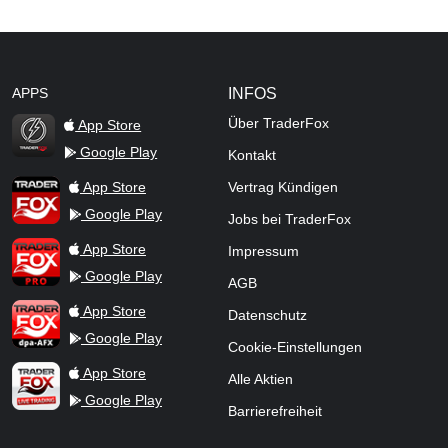
APPS
INFOS
Über TraderFox
App Store
Google Play
Kontakt
TraderFox Flash
TraderFox App
App Store
Vertrag Kündigen
Google Play
Jobs bei TraderFox
TraderFox Pro
App Store
Impressum
Google Play
AGB
TraderFox dpa-AFX ProFeed
App Store
Datenschutz
Google Play
Cookie-Einstellungen
TraderFox Live Trading
App Store
Alle Aktien
Google Play
Barrierefreiheit