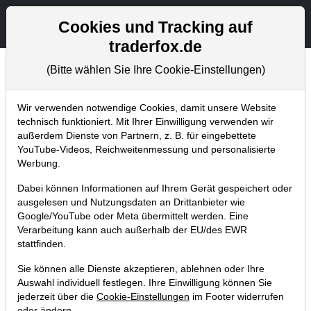
Aktien- und Artikelsuche
Seite
Cookies und Tracking auf
traderfox.de
(Bitte wählen Sie Ihre Cookie-Einstellungen)
Tradingerfolge
Home
Blog
Tradingerfolge
Wir verwenden notwendige Cookies, damit unsere Website
technisch funktioniert. Mit Ihrer Einwilligung verwenden wir
außerdem Dienste von Partnern, z. B. für eingebettete
Musterdepot-Update: Unser Bayer-
YouTube-Videos, Reichweitenmessung und personalisierte
Trade ist 20% vorne - die
Werbung.
Neubewertung läuft. Der Optimismus
Dabei können Informationen auf Ihrem Gerät gespeichert oder
für die Agrar- und Pharma-Sparte
ausgelesen und Nutzungsdaten an Drittanbieter wie
Google/YouTube oder Meta übermittelt werden. Eine
wächst!
Verarbeitung kann auch außerhalb der EU/des EWR
04.04.2022 um 12:30 Uhr
|
TraderFox GmbH
stattfinden.
Sie können alle Dienste akzeptieren, ablehnen oder Ihre
Auswahl individuell festlegen. Ihre Einwilligung können Sie
jederzeit über die
Cookie-Einstellungen
im Footer widerrufen
oder ändern.