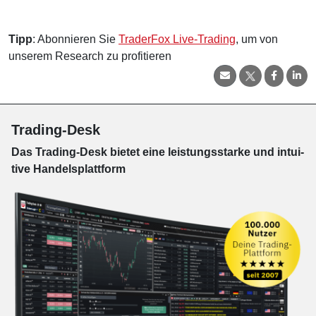
Tipp
: Abonnieren Sie
TraderFox Live-Trading
, um von
unserem Research zu profitieren
Trading-Desk
Das Trading-
Desk bie­tet eine leis­tungs­star­ke und in­tui­
tive Han­dels­platt­form