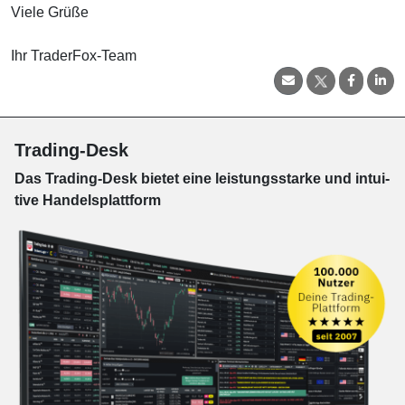
Viele Grüße
Ihr TraderFox-Team
Trading-Desk
Das Trading-
Desk bie­tet eine leis­tungs­star­ke und in­tui­
tive Han­dels­platt­form