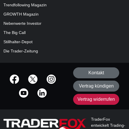
Trendfollowing Magazin
GROWTH
Magazin
Nebenwerte Investor
The Big Call
Stillhalter-Depot
Die Trader-Zeitung
Kontakt
offizielle Social Media-Accounts
Vertrag kündigen
Vertrag widerrufen
TraderFox
entwickelt Trading-