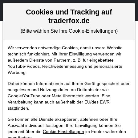
Aktien- und Artikelsuche
Seite
Cookies und Tracking auf
traderfox.de
(Bitte wählen Sie Ihre Cookie-Einstellungen)
Tradingerfolge
Home
Blog
Tradingerfolge
Wir verwenden notwendige Cookies, damit unsere Website
technisch funktioniert. Mit Ihrer Einwilligung verwenden wir
außerdem Dienste von Partnern, z. B. für eingebettete
Musterdepotwert SFC Energy ist
YouTube-Videos, Reichweitenmessung und personalisierte
binnen einer Woche 18 % im
Werbung.
Gewinn!
Dabei können Informationen auf Ihrem Gerät gespeichert oder
ausgelesen und Nutzungsdaten an Drittanbieter wie
25.11.2022 um 17:30 Uhr
|
TraderFox GmbH
Google/YouTube oder Meta übermittelt werden. Eine
Verarbeitung kann auch außerhalb der EU/des EWR
stattfinden.
Sie können alle Dienste akzeptieren, ablehnen oder Ihre
Auswahl individuell festlegen. Ihre Einwilligung können Sie
jederzeit über die
Cookie-Einstellungen
im Footer widerrufen
oder ändern.