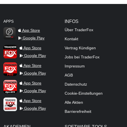
APPS
INFOS
Über TraderFox
App Store
Google Play
Kontakt
TraderFox Flash
TraderFox App
App Store
Vertrag Kündigen
Google Play
Jobs bei TraderFox
TraderFox Pro
App Store
Impressum
Google Play
AGB
TraderFox dpa-AFX ProFeed
App Store
Datenschutz
Google Play
Cookie-Einstellungen
TraderFox Live Trading
App Store
Alle Aktien
Google Play
Barrierefreiheit
AKADEMIEN
SOFTWARE-TOOLS