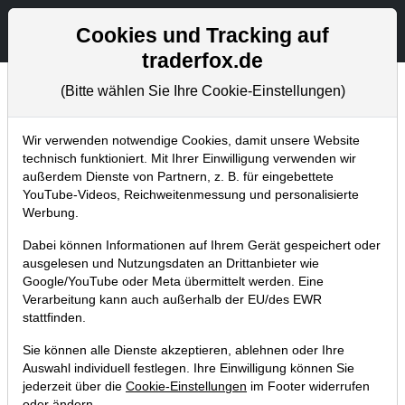
Aktien- und Artikelsuche
Seite
Cookies und Tracking auf
traderfox.de
(Bitte wählen Sie Ihre Cookie-Einstellungen)
Tradingerfolge
Home
Blog
Tradingerfolge
Wir verwenden notwendige Cookies, damit unsere Website
technisch funktioniert. Mit Ihrer Einwilligung verwenden wir
außerdem Dienste von Partnern, z. B. für eingebettete
NEU: Trading-Room
YouTube-Videos, Reichweitenmessung und personalisierte
Wochenpläne!
Werbung.
Dabei können Informationen auf Ihrem Gerät gespeichert oder
30.09.2015 um 12:19 Uhr
|
TraderFox GmbH
ausgelesen und Nutzungsdaten an Drittanbieter wie
Google/YouTube oder Meta übermittelt werden. Eine
Verarbeitung kann auch außerhalb der EU/des EWR
stattfinden.
Sie können alle Dienste akzeptieren, ablehnen oder Ihre
Auswahl individuell festlegen. Ihre Einwilligung können Sie
jederzeit über die
Cookie-Einstellungen
im Footer widerrufen
oder ändern.