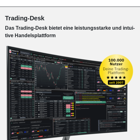
Trading-Desk
Das Trading-
Desk bie­tet eine leis­tungs­star­ke und in­tui­
tive Han­dels­platt­form