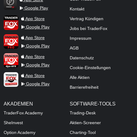
Google Play
Kontakt
TraderFox Flash
TraderFox App
App Store
Vertrag Kündigen
Google Play
Jobs bei TraderFox
TraderFox Pro
App Store
Impressum
Google Play
AGB
TraderFox dpa-AFX ProFeed
App Store
Datenschutz
Google Play
Cookie-Einstellungen
TraderFox Live Trading
App Store
Alle Aktien
Google Play
Barrierefreiheit
AKADEMIEN
SOFTWARE-TOOLS
TraderFox Academy
Trading-Desk
SheInvest
Aktien-Screener
Option Academy
Charting-Tool