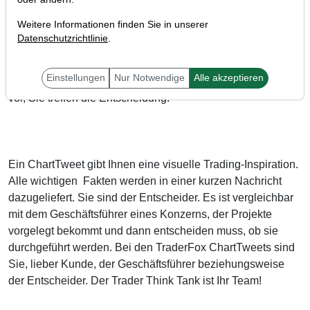
Weitere Informationen finden Sie in unserer
Datenschutzrichtlinie
.
ChartTweets sind eine einfache und tolle Sache. Wir vom
Einstellungen
Nur Notwendige
Alle akzeptieren
Trader Think Tank recherchieren, wir bereiten Sie auf alles
vor, Sie treffen die Entscheidung.
Ein ChartTweet gibt Ihnen eine visuelle Trading-Inspiration.
Alle wichtigen Fakten werden in einer kurzen Nachricht
dazugeliefert. Sie sind der Entscheider. Es ist vergleichbar
mit dem Geschäftsführer eines Konzerns, der Projekte
vorgelegt bekommt und dann entscheiden muss, ob sie
durchgeführt werden. Bei den TraderFox ChartTweets sind
Sie, lieber Kunde, der Geschäftsführer beziehungsweise
der Entscheider. Der Trader Think Tank ist Ihr Team!