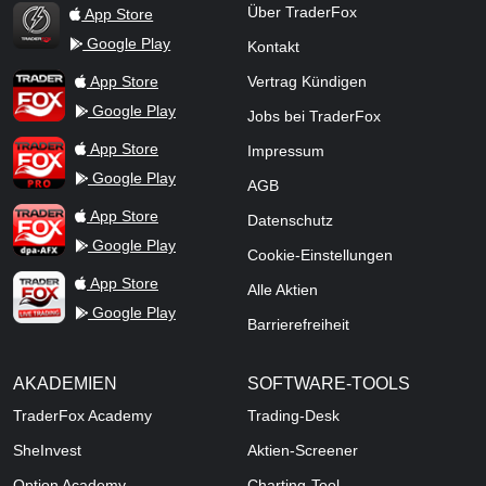
Über TraderFox
App Store
Google Play
Kontakt
TraderFox Flash
TraderFox App
App Store
Vertrag Kündigen
Google Play
Jobs bei TraderFox
TraderFox Pro
App Store
Impressum
Google Play
AGB
TraderFox dpa-AFX ProFeed
App Store
Datenschutz
Google Play
Cookie-Einstellungen
TraderFox Live Trading
App Store
Alle Aktien
Google Play
Barrierefreiheit
AKADEMIEN
SOFTWARE-TOOLS
TraderFox Academy
Trading-Desk
SheInvest
Aktien-Screener
Option Academy
Charting-Tool