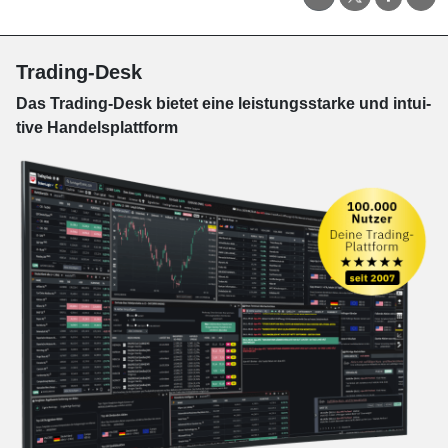
Trading-Desk
Das Trading-
Desk bie­tet eine leis­tungs­star­ke und in­tui­
tive Han­dels­platt­form