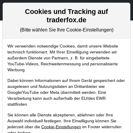
Aktien- und Artikelsuche
Seite
Cookies und Tracking auf
traderfox.de
(Bitte wählen Sie Ihre Cookie-Einstellungen)
Tradingerfolge
Home
Blog
Tradingerfolge
Wir verwenden notwendige Cookies, damit unsere Website
technisch funktioniert. Mit Ihrer Einwilligung verwenden wir
außerdem Dienste von Partnern, z. B. für eingebettete
SMA Solar +8%: Dieser
YouTube-Videos, Reichweitenmessung und personalisierte
ChartTweet war ein Volltreffer
Werbung.
Dabei können Informationen auf Ihrem Gerät gespeichert oder
08.10.2015 um 15:04 Uhr
|
TraderFox GmbH
ausgelesen und Nutzungsdaten an Drittanbieter wie
Google/YouTube oder Meta übermittelt werden. Eine
Verarbeitung kann auch außerhalb der EU/des EWR
stattfinden.
Sie können alle Dienste akzeptieren, ablehnen oder Ihre
Auswahl individuell festlegen. Ihre Einwilligung können Sie
jederzeit über die
Cookie-Einstellungen
im Footer widerrufen
oder ändern.