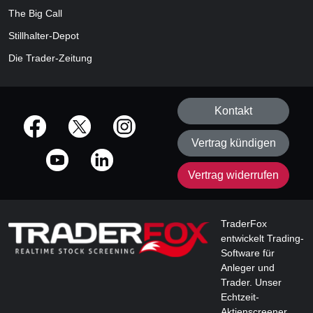
The Big Call
Stillhalter-Depot
Die Trader-Zeitung
Kontakt
offizielle Social Media-Accounts
Vertrag kündigen
Vertrag widerrufen
TraderFox
entwickelt Trading-
Software für
Anleger und
Trader. Unser
Echtzeit-
Aktienscreener