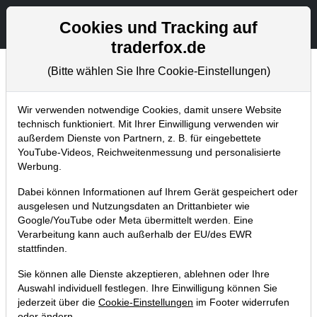
Aktien- und Artikelsuche
Seite
Cookies und Tracking auf
traderfox.de
(Bitte wählen Sie Ihre Cookie-Einstellungen)
Tradingerfolge
Home
Blog
Tradingerfolge
Wir verwenden notwendige Cookies, damit unsere Website
technisch funktioniert. Mit Ihrer Einwilligung verwenden wir
außerdem Dienste von Partnern, z. B. für eingebettete
SMA Solar hebt um 24 % ab. Wir
YouTube-Videos, Reichweitenmessung und personalisierte
sind im TraderFox-Musterdepot
Werbung.
dabei!
Dabei können Informationen auf Ihrem Gerät gespeichert oder
ausgelesen und Nutzungsdaten an Drittanbieter wie
30.03.2023 um 17:23 Uhr
|
TraderFox GmbH
Google/YouTube oder Meta übermittelt werden. Eine
Verarbeitung kann auch außerhalb der EU/des EWR
stattfinden.
Sie können alle Dienste akzeptieren, ablehnen oder Ihre
Auswahl individuell festlegen. Ihre Einwilligung können Sie
jederzeit über die
Cookie-Einstellungen
im Footer widerrufen
oder ändern.