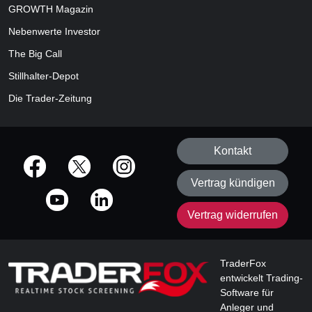
GROWTH
Magazin
Nebenwerte Investor
The Big Call
Stillhalter-Depot
Die Trader-Zeitung
Kontakt
offizielle Social Media-Accounts
Vertrag kündigen
Vertrag widerrufen
TraderFox
entwickelt Trading-
Software für
Anleger und