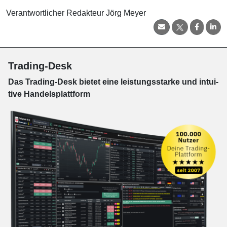
Verantwortlicher Redakteur Jörg Meyer
Trading-Desk
Das Trading-
Desk bie­tet eine leis­tungs­star­ke und in­tui­
tive Han­dels­platt­form