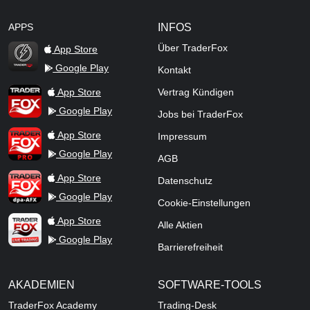
APPS
INFOS
Über TraderFox
App Store
Google Play
Kontakt
TraderFox Flash
TraderFox App
App Store
Vertrag Kündigen
Google Play
Jobs bei TraderFox
TraderFox Pro
App Store
Impressum
Google Play
AGB
TraderFox dpa-AFX ProFeed
App Store
Datenschutz
Google Play
Cookie-Einstellungen
TraderFox Live Trading
App Store
Alle Aktien
Google Play
Barrierefreiheit
AKADEMIEN
SOFTWARE-TOOLS
TraderFox Academy
Trading-Desk