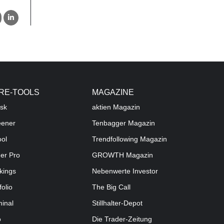
RE-TOOLS
MAGAZINE
sk
aktien
Magazin
eener
Tenbagger Magazin
ool
Trendfollowing Magazin
der Pro
GROWTH
Magazin
kings
Nebenwerte Investor
folio
The Big Call
minal
Stillhalter-Depot
o
Die Trader-Zeitung