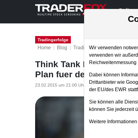
Softwa
Co
Tradingerfolge
Home
Blog
Tradingerfolge
Wir verwenden notwend
verwenden wir außerde
Think Tank Magazin Nr. 6
Reichweitenmessung u
Plan fuer deutsche Zulie
Dabei können Informat
Drittanbieter wie Goo
23.02.2015 um 21:00 Uhr
|
TraderFox GmbH
der EU/des EWR stattf
Sie können alle Dienst
können Sie jederzeit 
Weitere Informationen