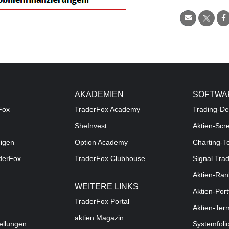
AKADEMIEN
SOFTWA
Fox
TraderFox Academy
Trading-De
SheInvest
Aktien-Scr
digen
Option Academy
Charting-T
aderFox
TraderFox Clubhouse
Signal Tra
Aktien-Ran
WEITERE LINKS
Aktien-Port
TraderFox Portal
Aktien-Ter
aktien Magazin
ellungen
Systemfoli