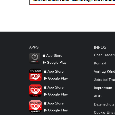
APPS
INFOS
Über Trader
App Store
Google Play
Kontakt
TraderFox Flash
TraderFox App
App Store
Vertrag Kün
Google Play
Jobs bei Tr
TraderFox Pro
App Store
Impressum
Google Play
AGB
TraderFox dpa-AFX ProFeed
App Store
Datenschutz
Google Play
Cookie-Einst