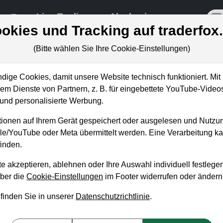
re
Live-Trading
Akademie
off
okies und Tracking auf traderfox
(Bitte wählen Sie Ihre Cookie-Einstellungen)
ige Cookies, damit unsere Website technisch funktioniert. Mit 
m Dienste von Partnern, z. B. für eingebettete YouTube-Video
: Was bedeutet Apples Elektroaut
nd personalisierte Werbung.
ferer?
ionen auf Ihrem Gerät gespeichert oder ausgelesen und Nutzu
gle/YouTube oder Meta übermittelt werden. Eine Verarbeitung 
inden.
e akzeptieren, ablehnen oder Ihre Auswahl individuell festlegen
über die
Cookie-Einstellungen
im Footer widerrufen oder ändern
 finden Sie in unserer
Datenschutzrichtlinie
.