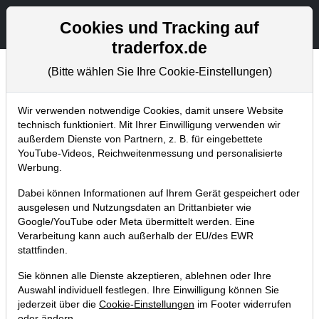
Aktien- und Artikelsuche
Seite
Cookies und Tracking auf
traderfox.de
(Bitte wählen Sie Ihre Cookie-Einstellungen)
Tradingerfolge
Home
Blog
Tradingerfolge
Wir verwenden notwendige Cookies, damit unsere Website
technisch funktioniert. Mit Ihrer Einwilligung verwenden wir
außerdem Dienste von Partnern, z. B. für eingebettete
Tracking FormFactor: Das war ein
YouTube-Videos, Reichweitenmessung und personalisierte
Volltreffer. Die Aktie steigt 18%!
Werbung.
02.09.2014 um 21:16 Uhr
|
TraderFox GmbH
Dabei können Informationen auf Ihrem Gerät gespeichert oder
ausgelesen und Nutzungsdaten an Drittanbieter wie
Google/YouTube oder Meta übermittelt werden. Eine
Verarbeitung kann auch außerhalb der EU/des EWR
stattfinden.
Sie können alle Dienste akzeptieren, ablehnen oder Ihre
Auswahl individuell festlegen. Ihre Einwilligung können Sie
jederzeit über die
Cookie-Einstellungen
im Footer widerrufen
oder ändern.