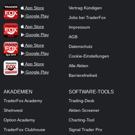
TraderFox Flash
TraderFox App
App Store
Vertrag Kündigen
Google Play
Jobs bei TraderFox
TraderFox Pro
App Store
Impressum
Google Play
AGB
TraderFox dpa-AFX ProFeed
App Store
Datenschutz
Google Play
Cookie-Einstellungen
TraderFox Live Trading
App Store
Alle Aktien
Google Play
Barrierefreiheit
AKADEMIEN
SOFTWARE-TOOLS
TraderFox Academy
Trading-Desk
SheInvest
Aktien-Screener
Option Academy
Charting-Tool
TraderFox Clubhouse
Signal Trader Pro