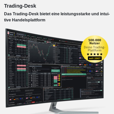
Trading-Desk
Das Trading-
Desk bie­tet eine leis­tungs­star­ke und in­tui­
tive Han­dels­platt­form