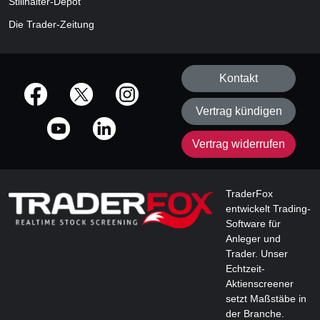
Stillhalter-Depot
Die Trader-Zeitung
Kontakt
offizielle Social Media-Accounts
Vertrag kündigen
Vertrag widerrufen
TraderFox
entwickelt Trading-
Software für
Anleger und
Trader. Unser
Echtzeit-
Aktienscreener
setzt Maßstäbe in
der Branche.