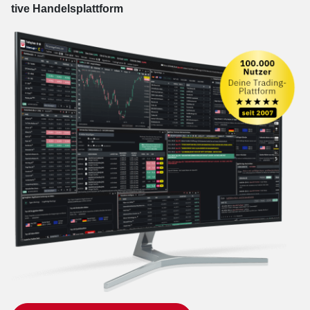
tive Han­dels­platt­form