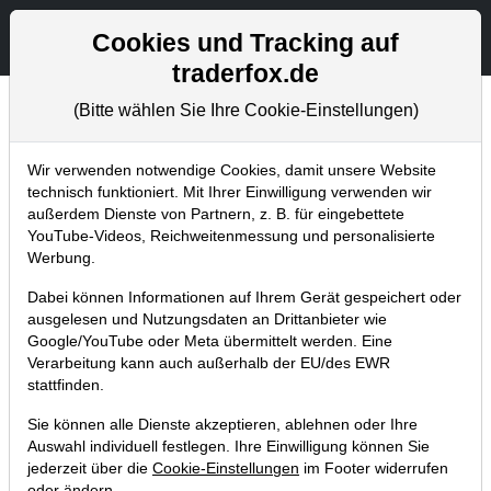
Aktien- und Artikelsuche
Seite
Cookies und Tracking auf
traderfox.de
(Bitte wählen Sie Ihre Cookie-Einstellungen)
Tradingerfolge
Home
Blog
Tradingerfolge
Wir verwenden notwendige Cookies, damit unsere Website
technisch funktioniert. Mit Ihrer Einwilligung verwenden wir
außerdem Dienste von Partnern, z. B. für eingebettete
Trader Think Tank Magazin Nr.
YouTube-Videos, Reichweitenmessung und personalisierte
02/2015
Werbung.
Dabei können Informationen auf Ihrem Gerät gespeichert oder
18.01.2015 um 20:25 Uhr
|
TraderFox GmbH
ausgelesen und Nutzungsdaten an Drittanbieter wie
Google/YouTube oder Meta übermittelt werden. Eine
Verarbeitung kann auch außerhalb der EU/des EWR
stattfinden.
Sie können alle Dienste akzeptieren, ablehnen oder Ihre
Auswahl individuell festlegen. Ihre Einwilligung können Sie
jederzeit über die
Cookie-Einstellungen
im Footer widerrufen
oder ändern.