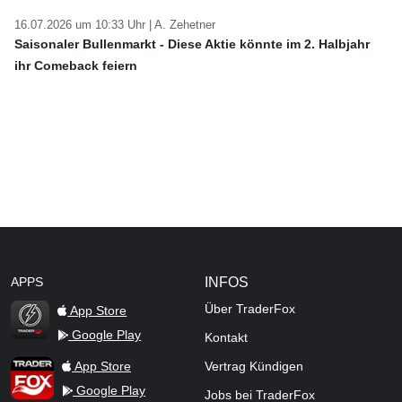
16.07.2026 um 10:33 Uhr |
A. Zehetner
Saisonaler Bullenmarkt - Diese Aktie könnte im 2. Halbjahr
ihr Comeback feiern
APPS
INFOS
Über TraderFox
App Store
Google Play
Kontakt
TraderFox Flash
TraderFox App
App Store
Vertrag Kündigen
Google Play
Jobs bei TraderFox