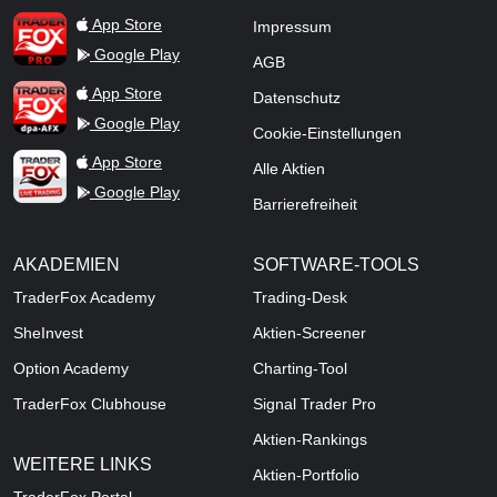
TraderFox Pro
App Store
Impressum
Google Play
AGB
TraderFox dpa-AFX ProFeed
App Store
Datenschutz
Google Play
Cookie-Einstellungen
TraderFox Live Trading
App Store
Alle Aktien
Google Play
Barrierefreiheit
AKADEMIEN
SOFTWARE-TOOLS
TraderFox Academy
Trading-Desk
SheInvest
Aktien-Screener
Option Academy
Charting-Tool
TraderFox Clubhouse
Signal Trader Pro
Aktien-Rankings
WEITERE LINKS
Aktien-Portfolio