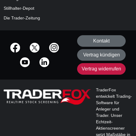
Stillhalter-Depot
Die Trader-Zeitung
Kontakt
offizielle Social Media-Accounts
Vertrag kündigen
Vertrag widerrufen
TraderFox
entwickelt Trading-
Software für
Anleger und
Trader. Unser
Echtzeit-
Aktienscreener
setzt Maßstäbe in