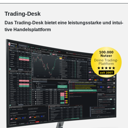
Trading-Desk
Das Trading-
Desk bie­tet eine leis­tungs­star­ke und in­tui­
tive Han­dels­platt­form