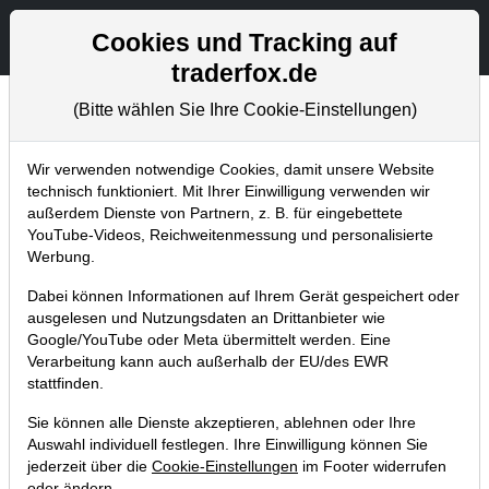
Aktien- und Artikelsuche
Seite
Cookies und Tracking auf
traderfox.de
(Bitte wählen Sie Ihre Cookie-Einstellungen)
Tradingerfolge
Home
Blog
Tradingerfolge
Wir verwenden notwendige Cookies, damit unsere Website
technisch funktioniert. Mit Ihrer Einwilligung verwenden wir
außerdem Dienste von Partnern, z. B. für eingebettete
Trader Think Tank Magazins
YouTube-Videos, Reichweitenmessung und personalisierte
04/2015
Werbung.
Dabei können Informationen auf Ihrem Gerät gespeichert oder
09.02.2015 um 17:41 Uhr
|
TraderFox GmbH
ausgelesen und Nutzungsdaten an Drittanbieter wie
Google/YouTube oder Meta übermittelt werden. Eine
Verarbeitung kann auch außerhalb der EU/des EWR
stattfinden.
Sie können alle Dienste akzeptieren, ablehnen oder Ihre
Auswahl individuell festlegen. Ihre Einwilligung können Sie
jederzeit über die
Cookie-Einstellungen
im Footer widerrufen
oder ändern.