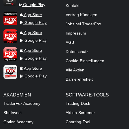
Google Play
Kontakt
TraderFox Flash
TraderFox App
App Store
Vertrag Kündigen
Google Play
Jobs bei TraderFox
TraderFox Pro
App Store
Impressum
Google Play
AGB
TraderFox dpa-AFX ProFeed
App Store
Datenschutz
Google Play
Cookie-Einstellungen
TraderFox Live Trading
App Store
Alle Aktien
Google Play
Barrierefreiheit
AKADEMIEN
SOFTWARE-TOOLS
TraderFox Academy
Trading-Desk
SheInvest
Aktien-Screener
Option Academy
Charting-Tool