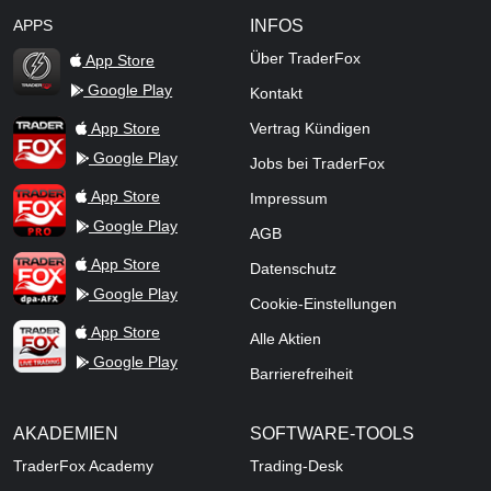
APPS
INFOS
Über TraderFox
App Store
Google Play
Kontakt
TraderFox Flash
TraderFox App
App Store
Vertrag Kündigen
Google Play
Jobs bei TraderFox
TraderFox Pro
App Store
Impressum
Google Play
AGB
TraderFox dpa-AFX ProFeed
App Store
Datenschutz
Google Play
Cookie-Einstellungen
TraderFox Live Trading
App Store
Alle Aktien
Google Play
Barrierefreiheit
AKADEMIEN
SOFTWARE-TOOLS
TraderFox Academy
Trading-Desk