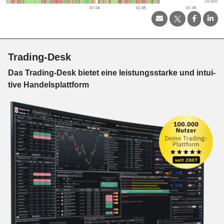
Trading-Desk
Das Trading-
Desk bie­tet eine leis­tungs­star­ke und in­tui­
tive Han­dels­platt­form