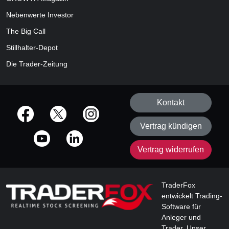
Nebenwerte Investor
The Big Call
Stillhalter-Depot
Die Trader-Zeitung
Kontakt
offizielle Social Media-Accounts
Vertrag kündigen
Vertrag widerrufen
TraderFox
entwickelt Trading-
Software für
Anleger und
Trader. Unser