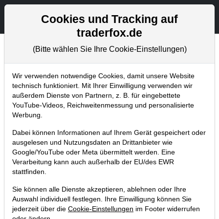
Aktien- und Artikelsuche
Seite
Cookies und Tracking auf
traderfox.de
(Bitte wählen Sie Ihre Cookie-Einstellungen)
Tradingerfolge
Home
Blog
Tradingerfolge
Wir verwenden notwendige Cookies, damit unsere Website
technisch funktioniert. Mit Ihrer Einwilligung verwenden wir
außerdem Dienste von Partnern, z. B. für eingebettete
TraderFox-Depotwert Nvidia
YouTube-Videos, Reichweitenmessung und personalisierte
pulverisiert Gewinnerwartungen mit
Werbung.
39%igem Zuwachs!
Dabei können Informationen auf Ihrem Gerät gespeichert oder
ausgelesen und Nutzungsdaten an Drittanbieter wie
13.05.2016 um 16:32 Uhr
|
TraderFox GmbH
Google/YouTube oder Meta übermittelt werden. Eine
Verarbeitung kann auch außerhalb der EU/des EWR
stattfinden.
Sie können alle Dienste akzeptieren, ablehnen oder Ihre
Auswahl individuell festlegen. Ihre Einwilligung können Sie
jederzeit über die
Cookie-Einstellungen
im Footer widerrufen
oder ändern.