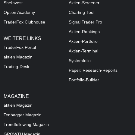
SheInvest
Aktien-Screener
Option Academy
Charting-Tool
TraderFox Clubhouse
Signal Trader Pro
Aktien-Rankings
WEITERE LINKS
Aktien-Portfolio
TraderFox Portal
Aktien-Terminal
aktien Magazin
Systemfolio
Trading-Desk
Paper: Research-Reports
Portfolio-Builder
MAGAZINE
aktien
Magazin
Tenbagger Magazin
Trendfollowing Magazin
GROWTH
Magazin