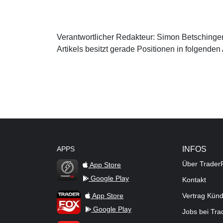
Verantwortlicher Redakteur: Simon Betschinger.
Artikels besitzt gerade Positionen in folgenden
APPS
INFOS
Über Trader
App Store
Google Play
Kontakt
TraderFox Flash
TraderFox App
App Store
Vertrag Kün
Google Play
Jobs bei Tr