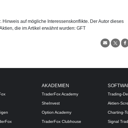
 Hinweis auf mögliche Interessenskonflikte. Der Autor dieses
 Aktien, die im Artikel erwähnt wurden: GFT
AKADEMIEN
SOFTWA
Fox
TraderFox Academy
Trading-De
SheInvest
Aktien-Scr
digen
Option Academy
Charting-T
aderFox
TraderFox Clubhouse
Signal Tra