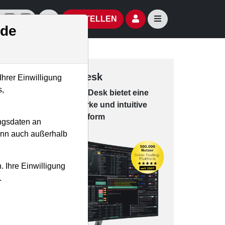
izielle Social Media-Accounts
Aktien- und Artikelsuche öffnen
Seitennavigation öf
BESTELLEN
.de
Trading-Desk
Ihrer Einwilligung
s,
Das Trading-
Desk bie­tet eine
leis­tungs­star­ke und in­tui­tive
Han­dels­platt­form
ngsdaten an
kann auch außerhalb
. Ihre Einwilligung
.