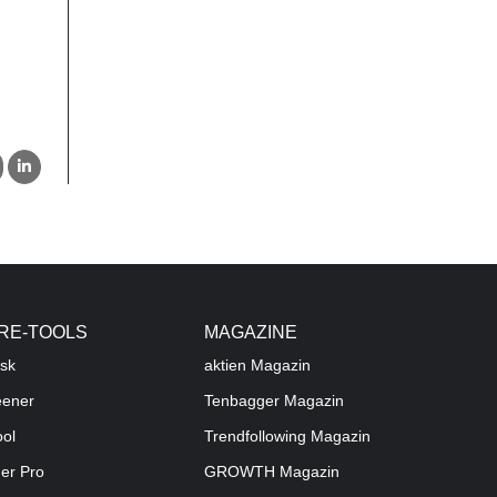
RE-TOOLS
MAGAZINE
sk
aktien
Magazin
eener
Tenbagger Magazin
ool
Trendfollowing Magazin
der Pro
GROWTH
Magazin