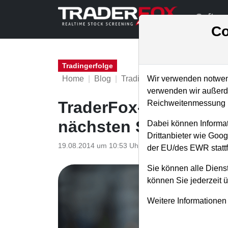
Softwa
Co
Tradingerfolge
Home
Blog
Tradingerfolge
Wir verwenden notwend
verwenden wir außerde
TraderFox-Musterdepo
Reichweitenmessung u
nächsten Schritte!
Dabei können Informat
Drittanbieter wie Goo
19.08.2014 um 10:53 Uhr
|
TraderFox GmbH
der EU/des EWR stattf
Sie können alle Dienst
können Sie jederzeit 
Weitere Informationen