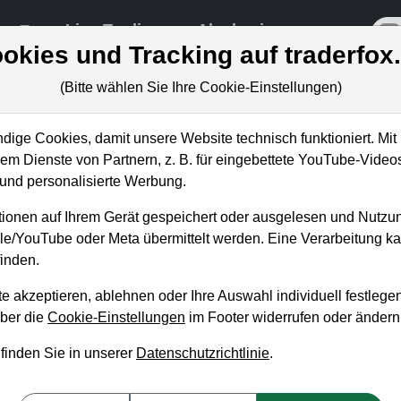
re
Live-Trading
Akademie
off
okies und Tracking auf traderfox
(Bitte wählen Sie Ihre Cookie-Einstellungen)
ige Cookies, damit unsere Website technisch funktioniert. Mit 
m Dienste von Partnern, z. B. für eingebettete YouTube-Video
t haussiert: Das sind die
nd personalisierte Werbung.
ionen auf Ihrem Gerät gespeichert oder ausgelesen und Nutzu
gle/YouTube oder Meta übermittelt werden. Eine Verarbeitung 
inden.
e akzeptieren, ablehnen oder Ihre Auswahl individuell festlegen
über die
Cookie-Einstellungen
im Footer widerrufen oder ändern
 finden Sie in unserer
Datenschutzrichtlinie
.