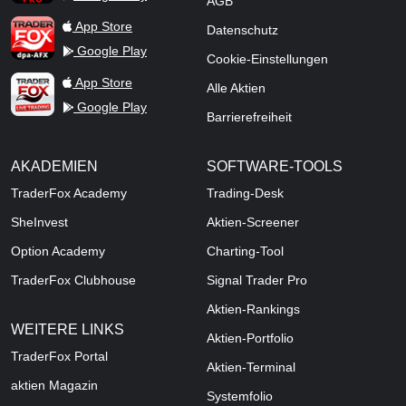
AGB
TraderFox dpa-AFX ProFeed
App Store
Datenschutz
Google Play
Cookie-Einstellungen
TraderFox Live Trading
App Store
Alle Aktien
Google Play
Barrierefreiheit
AKADEMIEN
SOFTWARE-TOOLS
TraderFox Academy
Trading-Desk
SheInvest
Aktien-Screener
Option Academy
Charting-Tool
TraderFox Clubhouse
Signal Trader Pro
Aktien-Rankings
WEITERE LINKS
Aktien-Portfolio
TraderFox Portal
Aktien-Terminal
aktien Magazin
Systemfolio