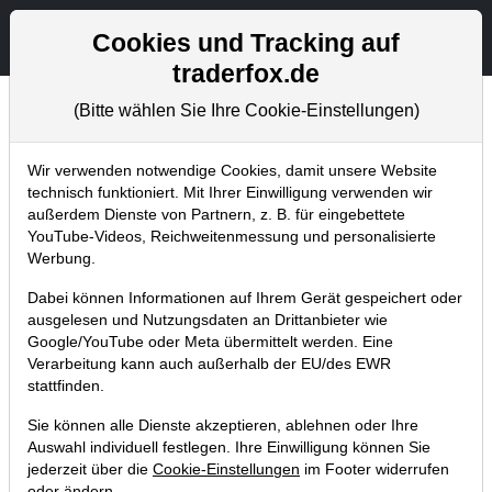
Aktien- und Artikelsuche
Seite
Cookies und Tracking auf
traderfox.de
(Bitte wählen Sie Ihre Cookie-Einstellungen)
Tradingerfolge
Home
Blog
Tradingerfolge
Wir verwenden notwendige Cookies, damit unsere Website
technisch funktioniert. Mit Ihrer Einwilligung verwenden wir
außerdem Dienste von Partnern, z. B. für eingebettete
Trading-Room Special-Events
YouTube-Videos, Reichweitenmessung und personalisierte
13.10. bis 16.10.
Werbung.
Dabei können Informationen auf Ihrem Gerät gespeichert oder
12.10.2015 um 20:40 Uhr
|
TraderFox GmbH
ausgelesen und Nutzungsdaten an Drittanbieter wie
Google/YouTube oder Meta übermittelt werden. Eine
Verarbeitung kann auch außerhalb der EU/des EWR
stattfinden.
Sie können alle Dienste akzeptieren, ablehnen oder Ihre
Auswahl individuell festlegen. Ihre Einwilligung können Sie
jederzeit über die
Cookie-Einstellungen
im Footer widerrufen
oder ändern.