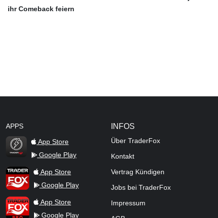
ihr Comeback feiern
APPS
INFOS
Über TraderFox
App Store
Google Play
Kontakt
TraderFox Flash
TraderFox App
App Store
Vertrag Kündigen
Google Play
Jobs bei TraderFox
TraderFox Pro
App Store
Impressum
Google Play