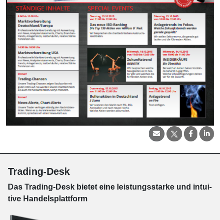
Trading-Desk
Das Trading-
Desk bie­tet eine leis­tungs­star­ke und in­tui­
tive Han­dels­platt­form