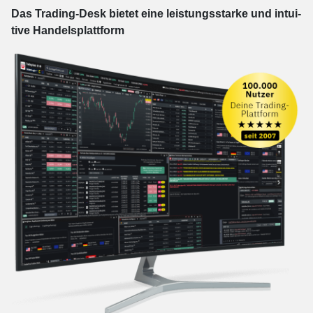
Das Trading-
Desk bie­tet eine leis­tungs­star­ke und in­tui­
tive Han­dels­platt­form