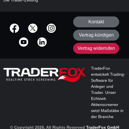
Die Trader-Zeitung
Kontakt
offizielle Social Media-Accounts
Vertrag kündigen
Vertrag widerrufen
TraderFox
entwickelt Trading-
Software für
Anleger und
Trader. Unser
Echtzeit-
Aktienscreener
setzt Maßstäbe in
der Branche.
© Copyright 2026, All Rights Reserved
TraderFox GmbH