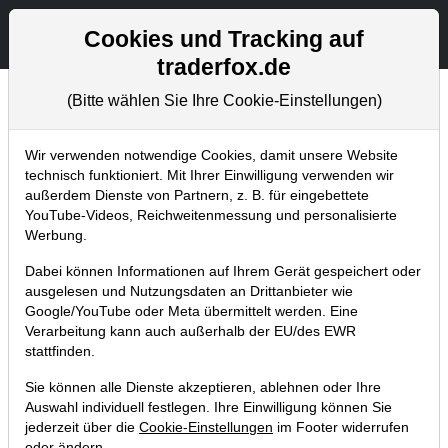
Aktien- und Artikelsuche
Seite
Cookies und Tracking auf
traderfox.de
(Bitte wählen Sie Ihre Cookie-Einstellungen)
Tradingerfolge
Home
Blog
Tradingerfolge
Wir verwenden notwendige Cookies, damit unsere Website
technisch funktioniert. Mit Ihrer Einwilligung verwenden wir
außerdem Dienste von Partnern, z. B. für eingebettete
Trading-Room-Talk (Video): Kann
YouTube-Videos, Reichweitenmessung und personalisierte
man den Markt vorhersagen?
Werbung.
19.06.2016 um 20:37 Uhr
|
TraderFox GmbH
Dabei können Informationen auf Ihrem Gerät gespeichert oder
ausgelesen und Nutzungsdaten an Drittanbieter wie
Google/YouTube oder Meta übermittelt werden. Eine
Verarbeitung kann auch außerhalb der EU/des EWR
stattfinden.
Sie können alle Dienste akzeptieren, ablehnen oder Ihre
Auswahl individuell festlegen. Ihre Einwilligung können Sie
jederzeit über die
Cookie-Einstellungen
im Footer widerrufen
oder ändern.