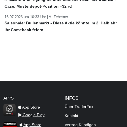
Case. Musterdepot-Position +32 %!
16.07.2026 um 10:33 Uhr |
A. Zehetner
Saisonaler Bullenmarkt - Diese Aktie könnte im 2. Halbjahr
ihr Comeback feiern
APPS
INFOS
Über TraderFox
App Store
Google Play
Kontakt
TraderFox Flash
TraderFox App
App Store
Vertrag Kündigen