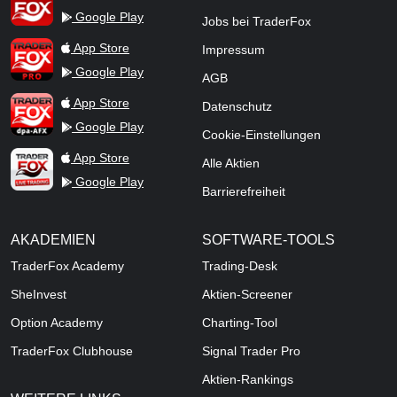
Google Play
Jobs bei TraderFox
TraderFox Pro
App Store
Impressum
Google Play
AGB
TraderFox dpa-AFX ProFeed
App Store
Datenschutz
Google Play
Cookie-Einstellungen
TraderFox Live Trading
App Store
Alle Aktien
Google Play
Barrierefreiheit
AKADEMIEN
SOFTWARE-TOOLS
TraderFox Academy
Trading-Desk
SheInvest
Aktien-Screener
Option Academy
Charting-Tool
TraderFox Clubhouse
Signal Trader Pro
Aktien-Rankings