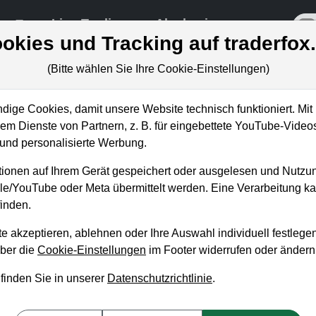
re
Live-Trading
Akademie
off
okies und Tracking auf traderfox
(Bitte wählen Sie Ihre Cookie-Einstellungen)
ige Cookies, damit unsere Website technisch funktioniert. Mit 
m Dienste von Partnern, z. B. für eingebettete YouTube-Video
olge- und Wachstumsaktien". Eine
nd personalisierte Werbung.
)
ionen auf Ihrem Gerät gespeichert oder ausgelesen und Nutzu
gle/YouTube oder Meta übermittelt werden. Eine Verarbeitung 
inden.
e akzeptieren, ablehnen oder Ihre Auswahl individuell festlegen
über die
Cookie-Einstellungen
im Footer widerrufen oder ändern
 finden Sie in unserer
Datenschutzrichtlinie
.