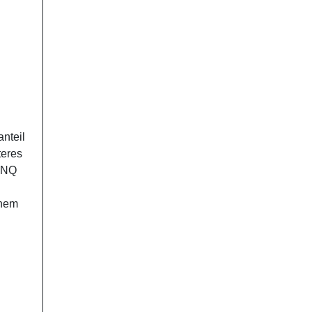
nteil
teres
h NQ
inem