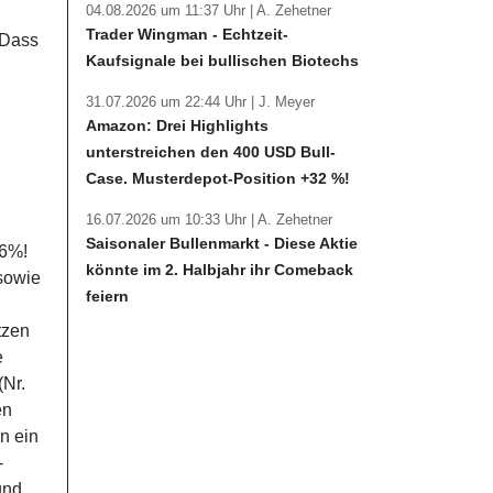
04.08.2026 um 11:37 Uhr |
A. Zehetner
Trader Wingman - Echtzeit-
 Dass
Kaufsignale bei bullischen Biotechs
31.07.2026 um 22:44 Uhr |
J. Meyer
Amazon: Drei Highlights
unterstreichen den 400 USD Bull-
Case. Musterdepot-Position +32 %!
16.07.2026 um 10:33 Uhr |
A. Zehetner
Saisonaler Bullenmarkt - Diese Aktie
36%!
könnte im 2. Halbjahr ihr Comeback
sowie
feiern
tzen
e
(Nr.
en
n ein
-
und