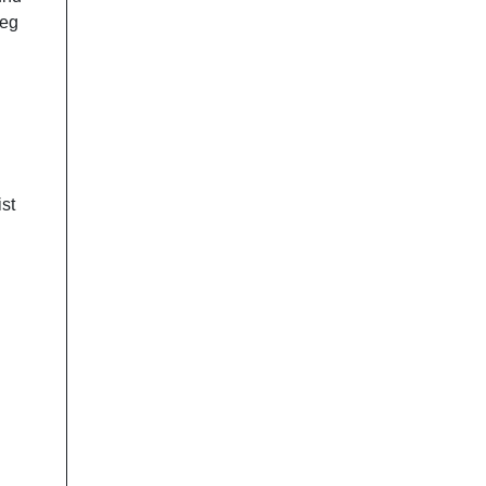
ieg
st