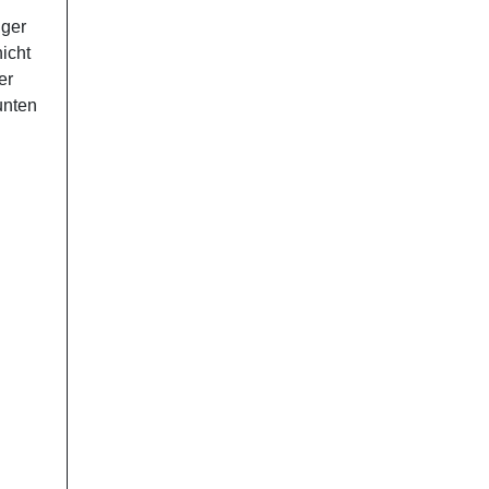
iger
icht
er
unten