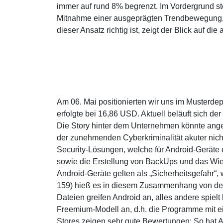
immer auf rund 8% begrenzt. Im Vordergrund st
Mitnahme einer ausgeprägten Trendbewegung, 
dieser Ansatz richtig ist, zeigt der Blick auf di
Am 06. Mai positionierten wir uns im Musterde
erfolgte bei 16,86 USD. Aktuell beläuft sich 
Die Story hinter dem Unternehmen könnte ange
der zunehmenden Cyberkriminalität akuter nicht 
Security-Lösungen, welche für Android-Geräte 
sowie die Erstellung von BackUps und das Wie
Android-Geräte gelten als „Sicherheitsgefahr“,
159) hieß es in diesem Zusammenhang von den 
Dateien greifen Android an, alles andere spielt
Freemium-Modell an, d.h. die Programme mit ei
Stores zeigen sehr gute Bewertungen: So hat A