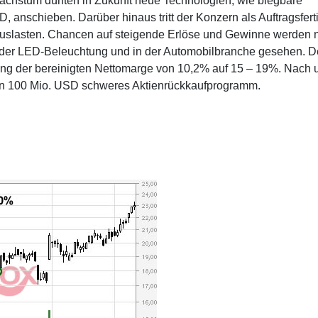
achstum dürften in Zukunft neue Technologien, wie biegbare
anschieben. Darüber hinaus tritt der Konzern als Auftragsfert
 auslasten. Chancen auf steigende Erlöse und Gewinne werden n
 der LED-Beleuchtung und in der Automobilbranche gesehen. D
itung der bereinigten Nettomarge von 10,2% auf 15 – 19%. Nach 
ein 100 Mio. USD schweres Aktienrückkaufprogramm.