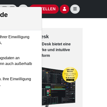
izielle Social Media-Accounts
Aktien- und Artikelsuche öffnen
Seitennavigation öf
BESTELLEN
.de
Trading-Desk
Ihrer Einwilligung
s,
Das Trading-
Desk bie­tet eine
leis­tungs­star­ke und in­tui­tive
Han­dels­platt­form
ngsdaten an
kann auch außerhalb
. Ihre Einwilligung
.