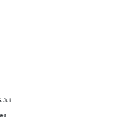
. Juli
hes