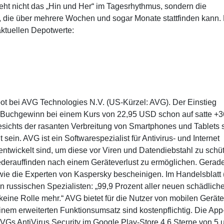
eht nicht das „Hin und Her“ im Tagesrhythmus, sondern die
die über mehrere Wochen und sogar Monate stattfinden kann.
e aktuellen Depotwerte:
pot bei AVG Technologies N.V. (US-Kürzel: AVG). Der Einstieg
der Buchgewinn bei einem Kurs von 22,95 USD schon auf satte +
sichts der rasanten Verbreitung von Smartphones und Tablets 
sein. AVG ist ein Softwarespezialist für Antivirus- und Internet
entwickelt sind, um diese vor Viren und Datendiebstahl zu schü
derauffinden nach einem Geräteverlust zu ermöglichen. Gerad
 wie die Experten von Kaspersky bescheinigen. Im Handelsblatt 
russischen Spezialisten: „99,9 Prozent aller neuen schädlich
 keine Rolle mehr.“ AVG bietet für die Nutzer von mobilen Geräte
nem erweiterten Funktionsumsatz sind kostenpflichtig. Die App
VGs AntiVirus Security im Google Play-Store 4,6 Sterne von 5 