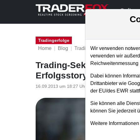
Softwa
Co
Tradingerfolge
Home
Blog
Tradingerfolge
Wir verwenden notwend
verwenden wir außerde
Trading-Sektion "Trendf
Reichweitenmessung u
Erfolgsstory! (Leseprobe
Dabei können Informat
Drittanbieter wie Goo
16.09.2013 um 18:27 Uhr
|
TraderFox GmbH
der EU/des EWR stattf
Sie können alle Dienst
können Sie jederzeit 
Weitere Informationen