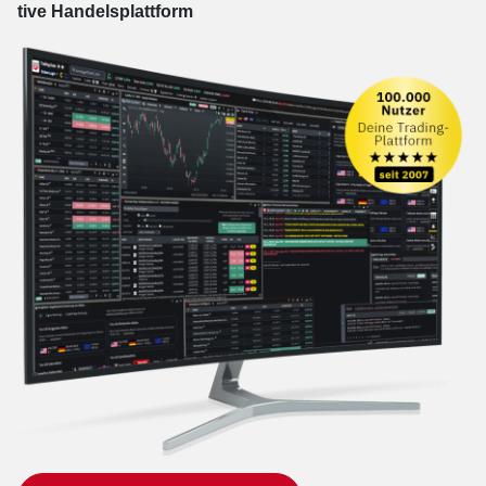
tive Han­dels­platt­form