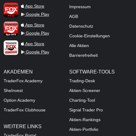
TraderFox Pro
App Store
Impressum
Google Play
AGB
TraderFox dpa-AFX ProFeed
App Store
Datenschutz
Google Play
Cookie-Einstellungen
TraderFox Live Trading
App Store
Alle Aktien
Google Play
Barrierefreiheit
AKADEMIEN
SOFTWARE-TOOLS
TraderFox Academy
Trading-Desk
SheInvest
Aktien-Screener
Option Academy
Charting-Tool
TraderFox Clubhouse
Signal Trader Pro
Aktien-Rankings
WEITERE LINKS
Aktien-Portfolio
TraderFox Portal