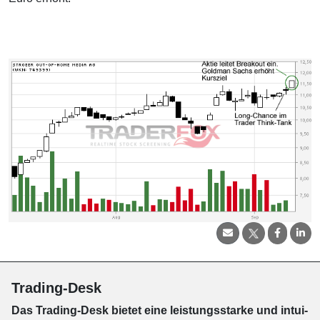
Trading-Desk
Das Trading-
Desk bie­tet eine leis­tungs­star­ke und in­tui­