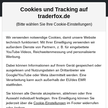
Aktien- und Artikelsuche
Seite
Cookies und Tracking auf
traderfox.de
(Bitte wählen Sie Ihre Cookie-Einstellungen)
Tradingerfolge
Home
Blog
Tradingerfolge
Wir verwenden notwendige Cookies, damit unsere Website
technisch funktioniert. Mit Ihrer Einwilligung verwenden wir
außerdem Dienste von Partnern, z. B. für eingebettete
Unsere Long-Chance Ströer
YouTube-Videos, Reichweitenmessung und personalisierte
entwickelt sich zum Volltreffer.
Werbung.
Goldman Sachs erhöht Kursziel!
Dabei können Informationen auf Ihrem Gerät gespeichert oder
ausgelesen und Nutzungsdaten an Drittanbieter wie
10.09.2013 um 12:44 Uhr
|
TraderFox GmbH
Google/YouTube oder Meta übermittelt werden. Eine
Verarbeitung kann auch außerhalb der EU/des EWR
stattfinden.
Sie können alle Dienste akzeptieren, ablehnen oder Ihre
Auswahl individuell festlegen. Ihre Einwilligung können Sie
jederzeit über die
Cookie-Einstellungen
im Footer widerrufen
oder ändern.