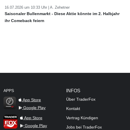
16.07.2026 um 10:33 Uhr |
A. Zehetner
Saisonaler Bullenmarkt - Diese Aktie könnte im 2. Halbjahr
ihr Comeback feiern
APPS
INFOS
Über TraderFox
App Store
Google Play
Kontakt
TraderFox Flash
TraderFox App
App Store
Vertrag Kündigen
Google Play
Jobs bei TraderFox