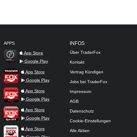
APPS
INFOS
Über TraderFox
App Store
Google Play
Kontakt
TraderFox Flash
TraderFox App
App Store
Vertrag Kündigen
Google Play
Jobs bei TraderFox
TraderFox Pro
App Store
Impressum
Google Play
AGB
TraderFox dpa-AFX ProFeed
App Store
Datenschutz
Google Play
Cookie-Einstellungen
TraderFox Live Trading
App Store
Alle Aktien