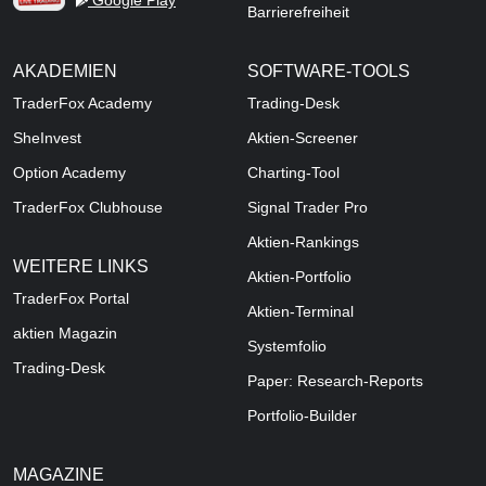
Google Play
Barrierefreiheit
AKADEMIEN
SOFTWARE-TOOLS
TraderFox Academy
Trading-Desk
SheInvest
Aktien-Screener
Option Academy
Charting-Tool
TraderFox Clubhouse
Signal Trader Pro
Aktien-Rankings
WEITERE LINKS
Aktien-Portfolio
TraderFox Portal
Aktien-Terminal
aktien Magazin
Systemfolio
Trading-Desk
Paper: Research-Reports
Portfolio-Builder
MAGAZINE