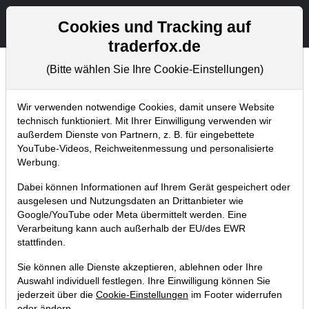
Aktien- und Artikelsuche
Seite
Cookies und Tracking auf
traderfox.de
(Bitte wählen Sie Ihre Cookie-Einstellungen)
Tradingerfolge
Home
Blog
Tradingerfolge
Wir verwenden notwendige Cookies, damit unsere Website
technisch funktioniert. Mit Ihrer Einwilligung verwenden wir
außerdem Dienste von Partnern, z. B. für eingebettete
US-Musterdepotwert Super Micro
YouTube-Videos, Reichweitenmessung und personalisierte
Computer ist 40 % im Plus. Wir folgten
Werbung.
dem Königswellen-Signal!
Dabei können Informationen auf Ihrem Gerät gespeichert oder
ausgelesen und Nutzungsdaten an Drittanbieter wie
25.11.2022 um 17:26 Uhr
|
TraderFox GmbH
Google/YouTube oder Meta übermittelt werden. Eine
Verarbeitung kann auch außerhalb der EU/des EWR
stattfinden.
Sie können alle Dienste akzeptieren, ablehnen oder Ihre
Auswahl individuell festlegen. Ihre Einwilligung können Sie
jederzeit über die
Cookie-Einstellungen
im Footer widerrufen
oder ändern.