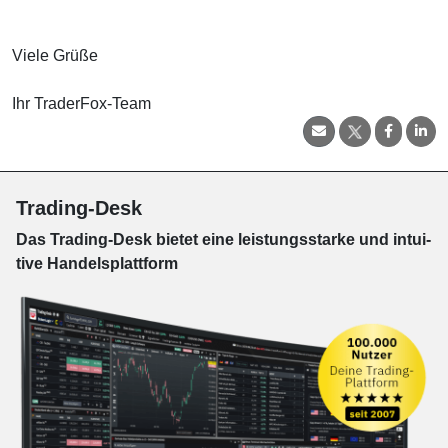
Viele Grüße
Ihr TraderFox-Team
Trading-Desk
Das Trading-
Desk bie­tet eine leis­tungs­star­ke und in­tui­
tive Han­dels­platt­form