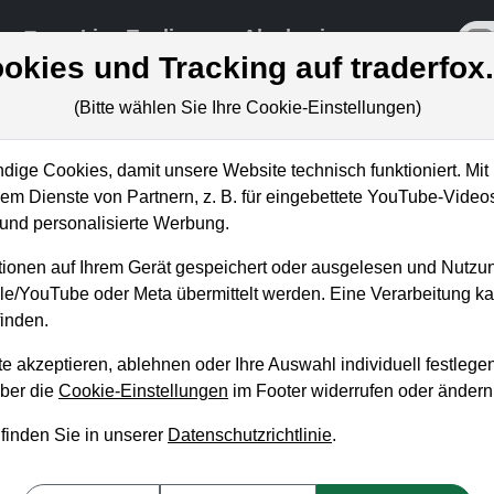
re
Live-Trading
Akademie
off
okies und Tracking auf traderfox
(Bitte wählen Sie Ihre Cookie-Einstellungen)
ige Cookies, damit unsere Website technisch funktioniert. Mit 
m Dienste von Partnern, z. B. für eingebettete YouTube-Video
ing: +37 % Gewinn in 3 Woch
nd personalisierte Werbung.
ionen auf Ihrem Gerät gespeichert oder ausgelesen und Nutzu
gle/YouTube oder Meta übermittelt werden. Eine Verarbeitung 
inden.
e akzeptieren, ablehnen oder Ihre Auswahl individuell festlegen
über die
Cookie-Einstellungen
im Footer widerrufen oder ändern
 finden Sie in unserer
Datenschutzrichtlinie
.