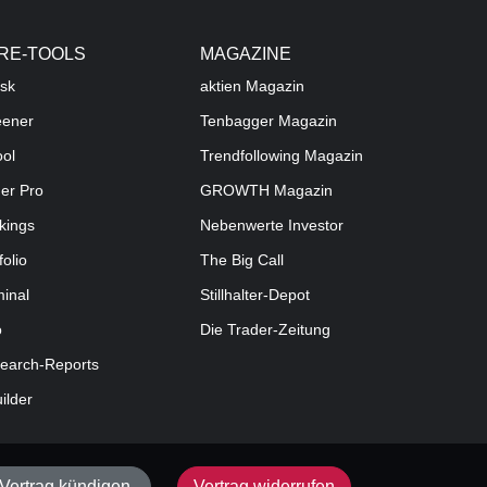
RE-TOOLS
MAGAZINE
sk
aktien
Magazin
eener
Tenbagger Magazin
ool
Trendfollowing Magazin
der Pro
GROWTH
Magazin
kings
Nebenwerte Investor
folio
The Big Call
minal
Stillhalter-Depot
o
Die Trader-Zeitung
earch-Reports
uilder
Vertrag kündigen
Vertrag widerrufen