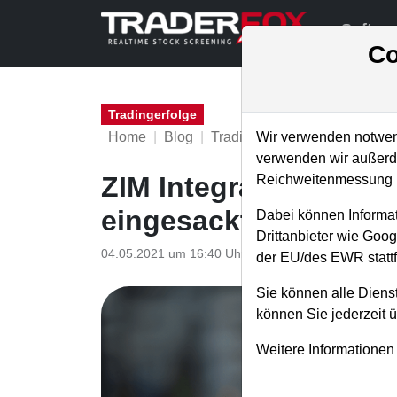
Softwa
Co
Tradingerfolge
Home
Blog
Tradingerfolge
Wir verwenden notwend
verwenden wir außerde
ZIM Integrated Shipp
Reichweitenmessung u
eingesackt!
Dabei können Informat
Drittanbieter wie Goo
04.05.2021 um 16:40 Uhr
|
TraderFox GmbH
der EU/des EWR stattf
Sie können alle Dienst
können Sie jederzeit 
Weitere Informationen