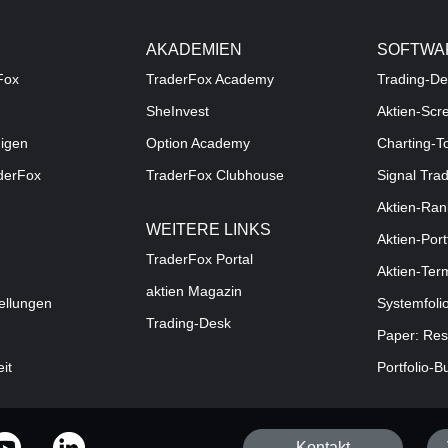
AKADEMIEN
SOFTWA
Fox
TraderFox Academy
Trading-De
SheInvest
Aktien-Scr
digen
Option Academy
Charting-T
aderFox
TraderFox Clubhouse
Signal Tra
Aktien-Ran
WEITERE LINKS
Aktien-Port
TraderFox Portal
Aktien-Ter
aktien Magazin
ellungen
Systemfoli
Trading-Desk
Paper: Res
eit
Portfolio-B
Kontakt