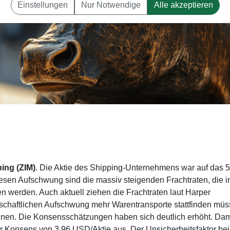
Einstellungen
Nur Notwendige
Alle akzeptieren
ping (ZIM)
. Die Aktie des Shipping-Unternehmens war auf das 5
sen Aufschwung sind die massiv steigenden Frachtraten, die i
 werden. Auch aktuell ziehen die Frachtraten laut Harper
tschaftlichen Aufschwung mehr Warentransporte stattfinden müs
enen. Die Konsensschätzungen haben sich deutlich erhöht. Dam
r Konsens von 3,96 USD/Aktie aus. Der Unsicherheitsfaktor be