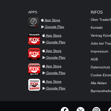
APPS
INFOS
Über Trader
App Store
Google Play
Kontakt
TraderFox Flash
TraderFox App
App Store
Vertrag Kün
Google Play
Jobs bei Tr
TraderFox Pro
App Store
Impressum
Google Play
AGB
TraderFox dpa-AFX ProFeed
App Store
Datenschutz
Google Play
Cookie-Einst
TraderFox Live Trading
App Store
Alle Aktien
Google Play
Barrierefreih
offizielle Social Media-Accounts