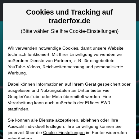
Aktien- und Artikelsuche
Seite
Cookies und Tracking auf
traderfox.de
(Bitte wählen Sie Ihre Cookie-Einstellungen)
Wir verwenden notwendige Cookies, damit unsere Website
technisch funktioniert. Mit Ihrer Einwilligung verwenden wir
Kostenlosen
außerdem Dienste von Partnern, z. B. für eingebettete
YouTube-Videos, Reichweitenmessung und personalisierte
Werbung.
Aktien Preis- &
Dabei können Informationen auf Ihrem Gerät gespeichert oder
ausgelesen und Nutzungsdaten an Drittanbieter wie
Kursalarm
Google/YouTube oder Meta übermittelt werden. Eine
Verarbeitung kann auch außerhalb der EU/des EWR
stattfinden.
erstellen
Sie können alle Dienste akzeptieren, ablehnen oder Ihre
Auswahl individuell festlegen. Ihre Einwilligung können Sie
jederzeit über die
Cookie-Einstellungen
im Footer widerrufen
PREISALARM KOSTENLOS ANLEGEN
oder ändern.