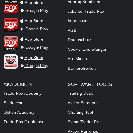
TraderFox App
Vertrag Kündigen
App Store
Google Play
Jobs bei TraderFox
TraderFox Pro
App Store
Impressum
Google Play
AGB
TraderFox dpa-AFX ProFeed
App Store
Datenschutz
Google Play
Cookie-Einstellungen
TraderFox Live Trading
App Store
Alle Aktien
Google Play
Barrierefreiheit
AKADEMIEN
SOFTWARE-TOOLS
TraderFox Academy
Trading-Desk
SheInvest
Aktien-Screener
Option Academy
Charting-Tool
TraderFox Clubhouse
Signal Trader Pro
Aktien-Rankings