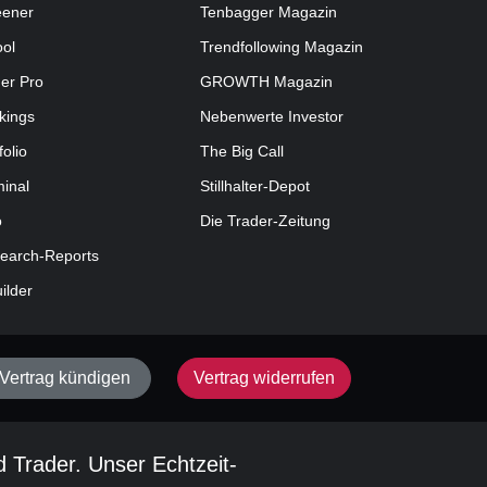
eener
Tenbagger Magazin
ool
Trendfollowing Magazin
der Pro
GROWTH
Magazin
kings
Nebenwerte Investor
folio
The Big Call
minal
Stillhalter-Depot
o
Die Trader-Zeitung
earch-Reports
uilder
Vertrag kündigen
Vertrag widerrufen
d Trader. Unser Echtzeit-