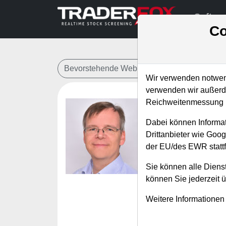
Softwa
Co
Bevorstehende Webinare
Alle Aufzeichn
Wir verwenden notwend
verwenden wir außerde
Reichweitenmessung u
Entwickl
Dabei können Informat
Ultimate 
Drittanbieter wie Goo
der EU/des EWR stattf
Referent:
Marti
Wann:
Donnerst
Sie können alle Dienst
können Sie jederzeit 
Diese Woche stelle
Weitere Informationen
der Kurs einer Akt
werden, ob nur da