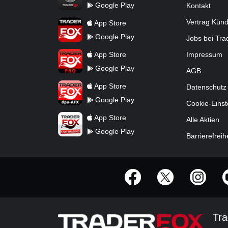
Google Play
Kontakt
TraderFox App
Vertrag Kün
App Store
Google Play
Jobs bei Tr
TraderFox Pro
App Store
Impressum
Google Play
AGB
TraderFox dpa-AFX ProFeed
App Store
Datenschutz
Google Play
Cookie-Einst
TraderFox Live Trading
App Store
Alle Aktien
Google Play
Barrierefreih
offizielle Social Media-Accounts
Tra