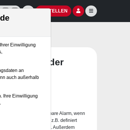
izielle Social Media-Accounts
Aktien- und Artikelsuche öffnen
Seitennavigation öf
BESTELLEN
.de
Ihrer Einwilligung
s,
rfeinert & der
ngsdaten an
kann auch außerhalb
. Ihre Einwilligung
.
 vor. Der frei konfigurierbare Alarm, wenn
fiziert werden. So kann z.B. definiert
inen Alarm auslösen soll. Außerdem