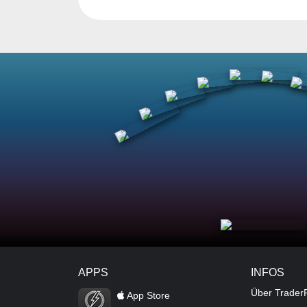
APPS
INFOS
TraderFox Flash
Über Trader
App Store