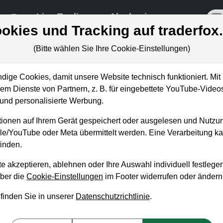
re
Live-Trading
Akademie
off
okies und Tracking auf traderfox
(Bitte wählen Sie Ihre Cookie-Einstellungen)
ungen
ige Cookies, damit unsere Website technisch funktioniert. Mit 
m Dienste von Partnern, z. B. für eingebettete YouTube-Video
nd personalisierte Werbung.
erkonferenz: Nutzer-Alarme ve
ionen auf Ihrem Gerät gespeichert oder ausgelesen und Nutzu
Oszillator Indikator
gle/YouTube oder Meta übermittelt werden. Eine Verarbeitung 
inden.
n König
ag, 21. Oktober 2021 von 18 bis 19 Uhr
e akzeptieren, ablehnen oder Ihre Auswahl individuell festlegen
über die
Cookie-Einstellungen
im Footer widerrufen oder ändern
n wir die neue Funktion der Nutzer-Alarme nochmal detaillierter
 finden Sie in unserer
Datenschutzrichtlinie
.
ie einen Gleitenden Durchschnitt kreuzt, kann noch genauer spezi
s Kreuzen von unten nach oben bzw. nur von oben nach unten e