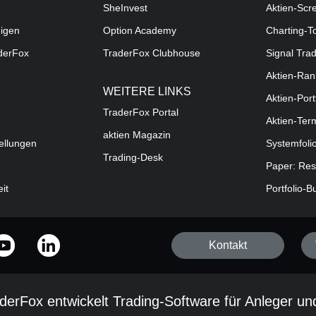
SheInvest
Aktien-Scr
digen
Option Academy
Charting-T
aderFox
TraderFox Clubhouse
Signal Tra
Aktien-Ran
WEITERE LINKS
Aktien-Port
TraderFox Portal
Aktien-Ter
aktien Magazin
ellungen
Systemfoli
Trading-Desk
Paper: Res
eit
Portfolio-B
Kontakt
derFox entwickelt Trading-Software für Anleger un