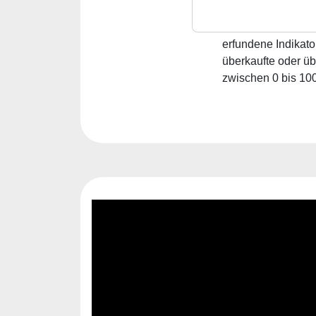
können die Alarme
Als neuer Indikato
erfundene Indikato
überkaufte oder üb
zwischen 0 bis 100