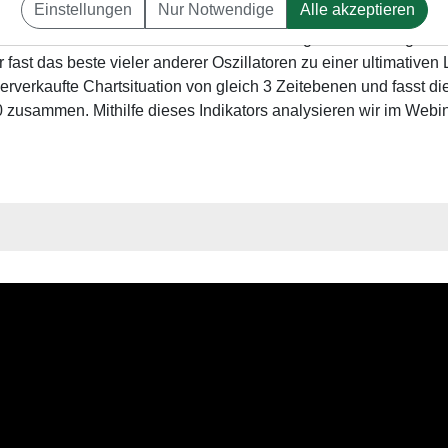
Einstellungen
Nur Notwendige
Alle akzeptieren
 als "Einmalalarme" oder "Daueralarme" eingestellt werden.
r wird der "Ultimate Oszillator" in das Trading-Desk mit aufgen
r fast das beste vieler anderer Oszillatoren zu einer ultimative
erverkaufte Chartsituation von gleich 3 Zeitebenen und fasst di
 zusammen. Mithilfe dieses Indikators analysieren wir im Webi