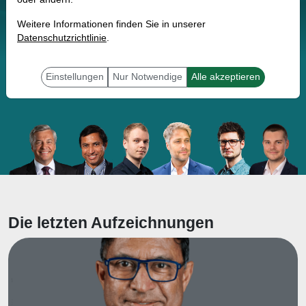
Lernen Sie Handelsstrategien und den
Weitere Informationen finden Sie in unserer
Datenschutzrichtlinie
.
Umgang mit der TraderFox Software
kennen.
Einstellungen
Nur Notwendige
Alle akzeptieren
Die letzten Aufzeichnungen