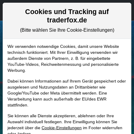
Aktien- und Artikelsuche
Seite
Cookies und Tracking auf
traderfox.de
(Bitte wählen Sie Ihre Cookie-Einstellungen)
Wir verwenden notwendige Cookies, damit unsere Website
technisch funktioniert. Mit Ihrer Einwilligung verwenden wir
außerdem Dienste von Partnern, z. B. für eingebettete
YouTube-Videos, Reichweitenmessung und personalisierte
Webinare von
Werbung.
Dabei können Informationen auf Ihrem Gerät gespeichert oder
TraderFox
ausgelesen und Nutzungsdaten an Drittanbieter wie
Google/YouTube oder Meta übermittelt werden. Eine
Verarbeitung kann auch außerhalb der EU/des EWR
stattfinden.
GRATIS
Sie können alle Dienste akzeptieren, ablehnen oder Ihre
Auswahl individuell festlegen. Ihre Einwilligung können Sie
TEILNEHMEN
jederzeit über die
Cookie-Einstellungen
im Footer widerrufen
oder ändern.