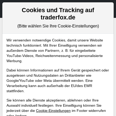
Aktien- und Artikelsuche
Seite
Cookies und Tracking auf
traderfox.de
(Bitte wählen Sie Ihre Cookie-Einstellungen)
Bevorstehende Webinare
Alle Aufzeichnungen
Wir verwenden notwendige Cookies, damit unsere Website
technisch funktioniert. Mit Ihrer Einwilligung verwenden wir
außerdem Dienste von Partnern, z. B. für eingebettete
YouTube-Videos, Reichweitenmessung und personalisierte
Werbung.
Dabei können Informationen auf Ihrem Gerät gespeichert oder
ausgelesen und Nutzungsdaten an Drittanbieter wie
Google/YouTube oder Meta übermittelt werden. Eine
Verarbeitung kann auch außerhalb der EU/des EWR
stattfinden.
Saisonalitäten und Zyklen: Das
Sie können alle Dienste akzeptieren, ablehnen oder Ihre
neue Softwaremodul von
Auswahl individuell festlegen. Ihre Einwilligung können Sie
jederzeit über die
Cookie-Einstellungen
im Footer widerrufen
TraderFox im Aktien-Terminal
oder ändern.