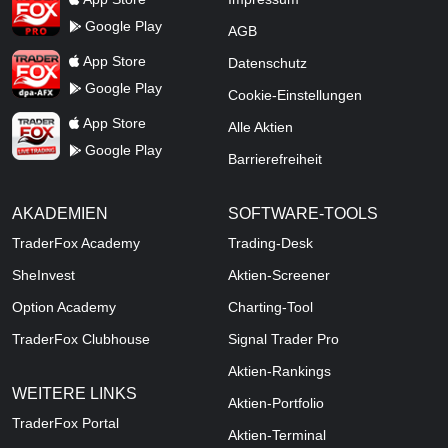
Google Play
AGB
TraderFox dpa-AFX ProFeed
App Store
Datenschutz
Google Play
Cookie-Einstellungen
TraderFox Live Trading
App Store
Alle Aktien
Google Play
Barrierefreiheit
AKADEMIEN
SOFTWARE-TOOLS
TraderFox Academy
Trading-Desk
SheInvest
Aktien-Screener
Option Academy
Charting-Tool
TraderFox Clubhouse
Signal Trader Pro
Aktien-Rankings
WEITERE LINKS
Aktien-Portfolio
TraderFox Portal
Aktien-Terminal