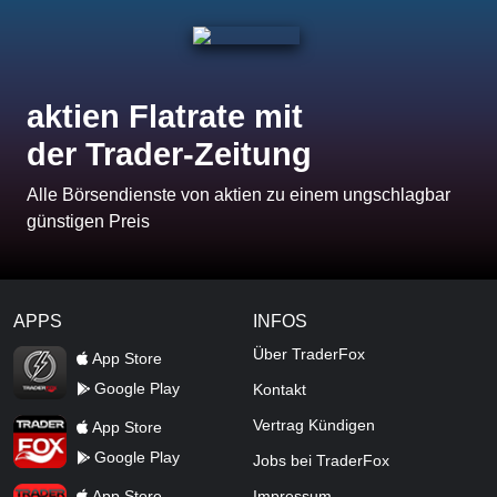
aktien Flatrate mit
der Trader-Zeitung
Alle Börsendienste von aktien zu einem ungschlagbar
günstigen Preis
APPS
INFOS
TraderFox Flash
Über TraderFox
App Store
Google Play
Kontakt
TraderFox App
Vertrag Kündigen
App Store
Google Play
Jobs bei TraderFox
TraderFox Pro
App Store
Impressum