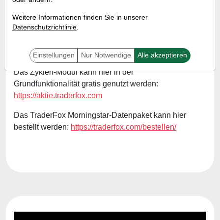
Referent:
Simon Betschinger
Weitere Informationen finden Sie in unserer
Wann:
Mittwoch, 21. Februar 2024 von 18:00 bis
Datenschutzrichtlinie
.
18:30 Uhr
Einstellungen
Nur Notwendige
Alle akzeptieren
Das Zyklen-Modul kann hier in der
Grundfunktionalität gratis genutzt werden:
https://aktie.traderfox.com
Das TraderFox Morningstar-Datenpaket kann hier
bestellt werden:
https://traderfox.com/bestellen/