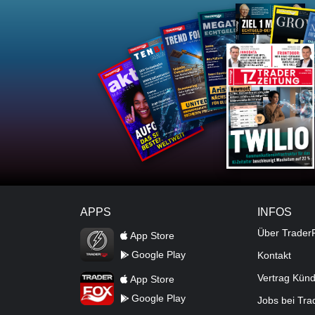
APPS
INFOS
TraderFox Flash
Über Trader
App Store
Google Play
Kontakt
TraderFox App
Vertrag Kün
App Store
Google Play
Jobs bei Tr