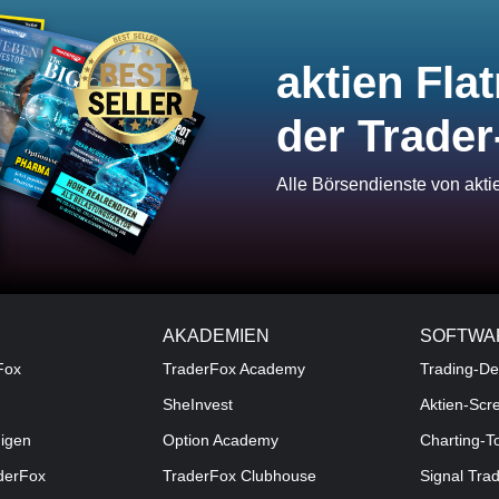
aktien Flat
der Trader
Alle Börsendienste von akt
AKADEMIEN
SOFTWA
Fox
TraderFox Academy
Trading-De
SheInvest
Aktien-Scr
digen
Option Academy
Charting-T
aderFox
TraderFox Clubhouse
Signal Tra