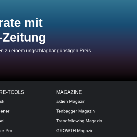
rate mit
-Zeitung
ien zu einem ungschlagbar günstigen Preis
RE-TOOLS
MAGAZINE
sk
aktien
Magazin
eener
Tenbagger Magazin
ool
Trendfollowing Magazin
der Pro
GROWTH
Magazin