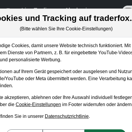
re
Live-Trading
Akademie
off
okies und Tracking auf traderfox
(Bitte wählen Sie Ihre Cookie-Einstellungen)
ungen
ige Cookies, damit unsere Website technisch funktioniert. Mit 
m Dienste von Partnern, z. B. für eingebettete YouTube-Video
nd personalisierte Werbung.
hen KI-Aktien wird uns für 202
ionen auf Ihrem Gerät gespeichert oder ausgelesen und Nutzu
ieren!
gle/YouTube oder Meta übermittelt werden. Eine Verarbeitung 
inden.
n Betschinger
 21. Juni 2024 von 12:30 bis 13:00 Uhr
e akzeptieren, ablehnen oder Ihre Auswahl individuell festlegen
über die
Cookie-Einstellungen
im Footer widerrufen oder ändern
etzten Wochen 3 neue KI-Aktien gekauft. Wir setzen nun verstärk
 finden Sie in unserer
Datenschutzrichtlinie
.
genz-Revolution. Der PC- und Smartphone-Markt steht vor einem
ige Erneuerungswelle auslösen werden. Haushalte und Unterneh