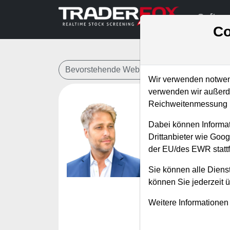
Softwa
Co
Bevorstehende Webinare
Alle Aufzeichn
Wir verwenden notwend
verwenden wir außerde
Reichweitenmessung u
Bei welc
Dabei können Informat
position
Drittanbieter wie Goo
der EU/des EWR stattf
Referent:
Simo
Wann:
Freitag,
Sie können alle Dienst
können Sie jederzeit 
Wir haben in den l
Weitere Informationen
Künstliche Intelli
Chips eine gewalt