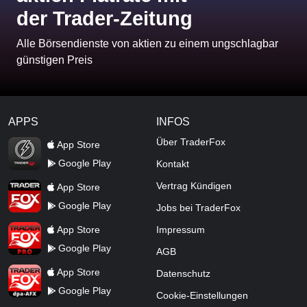
der Trader-Zeitung
Alle Börsendienste von aktien zu einem ungschlagbar
günstigen Preis
APPS
INFOS
TraderFox Flash
Über TraderFox
App Store
Google Play
Kontakt
TraderFox App
Vertrag Kündigen
App Store
Google Play
Jobs bei TraderFox
TraderFox Pro
App Store
Impressum
Google Play
AGB
TraderFox dpa-AFX ProFeed
App Store
Datenschutz
Google Play
Cookie-Einstellungen