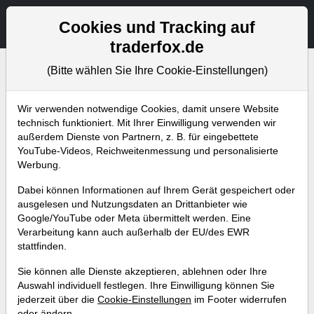
Aktien- und Artikelsuche
Seite
Cookies und Tracking auf
traderfox.de
(Bitte wählen Sie Ihre Cookie-Einstellungen)
Bevorstehende Webinare
Alle Aufzeichnungen
Wir verwenden notwendige Cookies, damit unsere Website
technisch funktioniert. Mit Ihrer Einwilligung verwenden wir
außerdem Dienste von Partnern, z. B. für eingebettete
YouTube-Videos, Reichweitenmessung und personalisierte
Werbung.
Dabei können Informationen auf Ihrem Gerät gespeichert oder
ausgelesen und Nutzungsdaten an Drittanbieter wie
Google/YouTube oder Meta übermittelt werden. Eine
Verarbeitung kann auch außerhalb der EU/des EWR
stattfinden.
Tenbagger-Kandidaten mit Blick
Sie können alle Dienste akzeptieren, ablehnen oder Ihre
auf 2024. Ist eine KI-Aktie mit
Auswahl individuell festlegen. Ihre Einwilligung können Sie
jederzeit über die
Cookie-Einstellungen
im Footer widerrufen
dabei?
oder ändern.