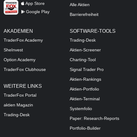
TraderFox Live Trading
App Store
Alle Aktien
Google Play
Barrierefreiheit
AKADEMIEN
SOFTWARE-TOOLS
TraderFox Academy
Trading-Desk
SheInvest
Aktien-Screener
Option Academy
Charting-Tool
TraderFox Clubhouse
Signal Trader Pro
Aktien-Rankings
WEITERE LINKS
Aktien-Portfolio
TraderFox Portal
Aktien-Terminal
aktien Magazin
Systemfolio
Trading-Desk
Paper: Research-Reports
Portfolio-Builder