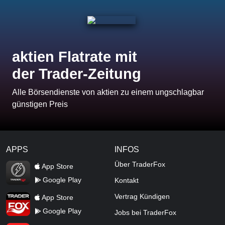
aktien Flatrate mit
der Trader-Zeitung
Alle Börsendienste von aktien zu einem ungschlagbar
günstigen Preis
APPS
INFOS
TraderFox Flash
Über TraderFox
App Store
Google Play
Kontakt
TraderFox App
Vertrag Kündigen
App Store
Google Play
Jobs bei TraderFox