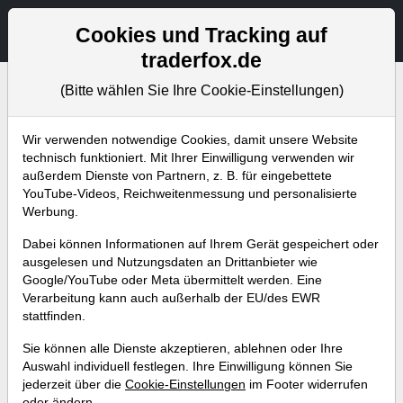
Aktien- und Artikelsuche
Seite
Cookies und Tracking auf
traderfox.de
(Bitte wählen Sie Ihre Cookie-Einstellungen)
Bevorstehende Webinare
Alle Aufzeichnungen
Wir verwenden notwendige Cookies, damit unsere Website
technisch funktioniert. Mit Ihrer Einwilligung verwenden wir
außerdem Dienste von Partnern, z. B. für eingebettete
YouTube-Videos, Reichweitenmessung und personalisierte
Werbung.
Dabei können Informationen auf Ihrem Gerät gespeichert oder
ausgelesen und Nutzungsdaten an Drittanbieter wie
Google/YouTube oder Meta übermittelt werden. Eine
Verarbeitung kann auch außerhalb der EU/des EWR
stattfinden.
10 effektive Handelsstrategien
Sie können alle Dienste akzeptieren, ablehnen oder Ihre
(Breakout, Growth und Value) im
Auswahl individuell festlegen. Ihre Einwilligung können Sie
jederzeit über die
Cookie-Einstellungen
im Footer widerrufen
Schnell-Durchlauf!
oder ändern.