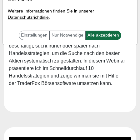
Referent:
Simon Betschinger
Weitere Informationen finden Sie in unserer
Wann:
Mittwoch, 21. Juli 2021 von 18 bis 19 Uhr
Datenschutzrichtlinie
.
Einstellungen
Nur Notwendige
Alle akzeptieren
Wer sich mit den Aktienmärkten eine Weile
beschäftigt, sucht früher oder später nach
Handelsstrategien, um die Suche nach den besten
Aktien systematisch zu gestalten. In diesem Webinar
präsentiere ich im Schnelldurchlauf 10
Handelsstrategien und zeige wir man sie mit Hilfe
der TraderFox Börsensoftware umsetzen kann.