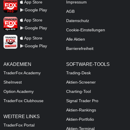
TraderFox Pro
App Store
Impressum
Google Play
AGB
TraderFox dpa-AFX ProFeed
App Store
Datenschutz
Google Play
Cookie-Einstellungen
TraderFox Live Trading
App Store
Alle Aktien
Google Play
Barrierefreiheit
AKADEMIEN
SOFTWARE-TOOLS
TraderFox Academy
Trading-Desk
SheInvest
Aktien-Screener
Option Academy
Charting-Tool
TraderFox Clubhouse
Signal Trader Pro
Aktien-Rankings
WEITERE LINKS
Aktien-Portfolio
TraderFox Portal
Aktien-Terminal