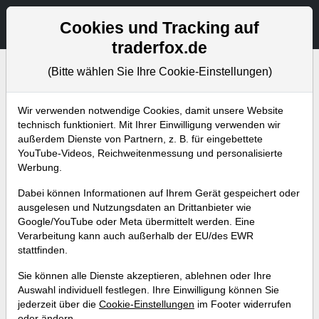
Aktien- und Artikelsuche
Seite
Cookies und Tracking auf
traderfox.de
(Bitte wählen Sie Ihre Cookie-Einstellungen)
Bevorstehende Webinare
Alle Aufzeichnungen
Wir verwenden notwendige Cookies, damit unsere Website
technisch funktioniert. Mit Ihrer Einwilligung verwenden wir
außerdem Dienste von Partnern, z. B. für eingebettete
YouTube-Videos, Reichweitenmessung und personalisierte
Werbung.
Dabei können Informationen auf Ihrem Gerät gespeichert oder
ausgelesen und Nutzungsdaten an Drittanbieter wie
Google/YouTube oder Meta übermittelt werden. Eine
Verarbeitung kann auch außerhalb der EU/des EWR
stattfinden.
Basis-Funktionen für die tägliche
Sie können alle Dienste akzeptieren, ablehnen oder Ihre
Screening-Routine
Auswahl individuell festlegen. Ihre Einwilligung können Sie
jederzeit über die
Cookie-Einstellungen
im Footer widerrufen
Referent:
Andreas Zehetner
oder ändern.