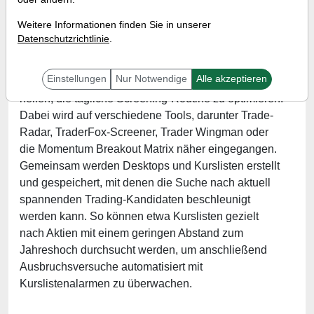
Wann:
Mittwoch, 17. Januar 2024 von 17 bis 18 Uhr
Weitere Informationen finden Sie in unserer
Datenschutzrichtlinie
.
In diesem Webinar werden die wichtigsten Basis-
Einstellungen
Nur Notwendige
Alle akzeptieren
Funktionen im Trading-Desk vorgestellt, die dabei
helfen, die tägliche Screening-Routine zu optimieren.
Dabei wird auf verschiedene Tools, darunter Trade-
Radar, TraderFox-Screener, Trader Wingman oder
die Momentum Breakout Matrix näher eingegangen.
Gemeinsam werden Desktops und Kurslisten erstellt
und gespeichert, mit denen die Suche nach aktuell
spannenden Trading-Kandidaten beschleunigt
werden kann. So können etwa Kurslisten gezielt
nach Aktien mit einem geringen Abstand zum
Jahreshoch durchsucht werden, um anschließend
Ausbruchsversuche automatisiert mit
Kurslistenalarmen zu überwachen.