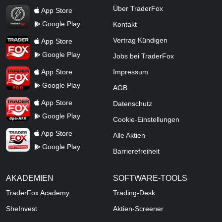
TraderFox Flash
Über TraderFox
App Store
Google Play
Kontakt
TraderFox App
Vertrag Kündigen
App Store
Google Play
Jobs bei TraderFox
TraderFox Pro
App Store
Impressum
Google Play
AGB
TraderFox dpa-AFX ProFeed
App Store
Datenschutz
Google Play
Cookie-Einstellungen
TraderFox Live Trading
App Store
Alle Aktien
Google Play
Barrierefreiheit
AKADEMIEN
SOFTWARE-TOOLS
TraderFox Academy
Trading-Desk
SheInvest
Aktien-Screener