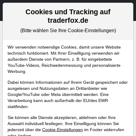
Aktien- und Artikelsuche
Seite
Cookies und Tracking auf
traderfox.de
(Bitte wählen Sie Ihre Cookie-Einstellungen)
Bevorstehende Webinare
Alle Aufzeichnungen
Wir verwenden notwendige Cookies, damit unsere Website
technisch funktioniert. Mit Ihrer Einwilligung verwenden wir
außerdem Dienste von Partnern, z. B. für eingebettete
YouTube-Videos, Reichweitenmessung und personalisierte
Werbung.
Dabei können Informationen auf Ihrem Gerät gespeichert oder
ausgelesen und Nutzungsdaten an Drittanbieter wie
Google/YouTube oder Meta übermittelt werden. Eine
Verarbeitung kann auch außerhalb der EU/des EWR
stattfinden.
Crash oder Rally? Insider-
Sie können alle Dienste akzeptieren, ablehnen oder Ihre
Strategien für turbulente Zeiten
Auswahl individuell festlegen. Ihre Einwilligung können Sie
jederzeit über die
Cookie-Einstellungen
im Footer widerrufen
(Gast Andrè Stagge)
oder ändern.