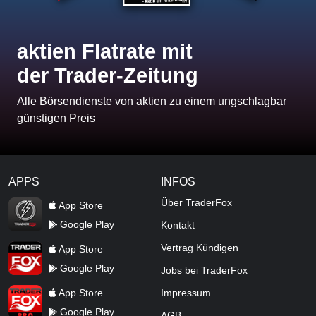
aktien Flatrate mit
der Trader-Zeitung
Alle Börsendienste von aktien zu einem ungschlagbar
günstigen Preis
APPS
INFOS
TraderFox Flash
Über TraderFox
App Store
Google Play
Kontakt
TraderFox App
Vertrag Kündigen
App Store
Google Play
Jobs bei TraderFox
TraderFox Pro
App Store
Impressum
Google Play
AGB