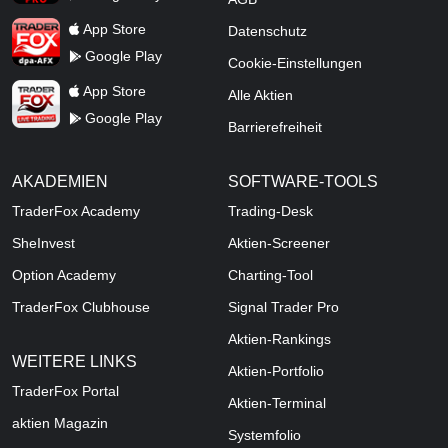
TraderFox dpa-AFX ProFeed
App Store
Datenschutz
Google Play
Cookie-Einstellungen
TraderFox Live Trading
App Store
Alle Aktien
Google Play
Barrierefreiheit
AKADEMIEN
SOFTWARE-TOOLS
TraderFox Academy
Trading-Desk
SheInvest
Aktien-Screener
Option Academy
Charting-Tool
TraderFox Clubhouse
Signal Trader Pro
Aktien-Rankings
WEITERE LINKS
Aktien-Portfolio
TraderFox Portal
Aktien-Terminal
aktien Magazin
Systemfolio