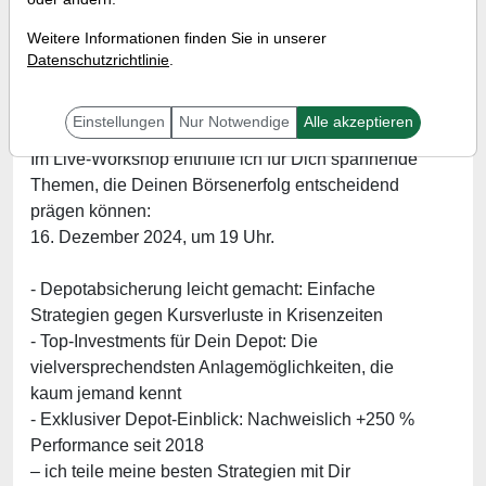
Referent:
Simon Betschinger
Weitere Informationen finden Sie in unserer
Wann:
Montag, 16. Dezember 2024 von 19 bis 20
Datenschutzrichtlinie
.
Uhr
Einstellungen
Nur Notwendige
Alle akzeptieren
Im Live-Workshop enthülle ich für Dich spannende
Themen, die Deinen Börsenerfolg entscheidend
prägen können:
16. Dezember 2024, um 19 Uhr.
- Depotabsicherung leicht gemacht: Einfache
Strategien gegen Kursverluste in Krisenzeiten
- Top-Investments für Dein Depot: Die
vielversprechendsten Anlagemöglichkeiten, die
kaum jemand kennt
- Exklusiver Depot-Einblick: Nachweislich +250 %
Performance seit 2018
– ich teile meine besten Strategien mit Dir