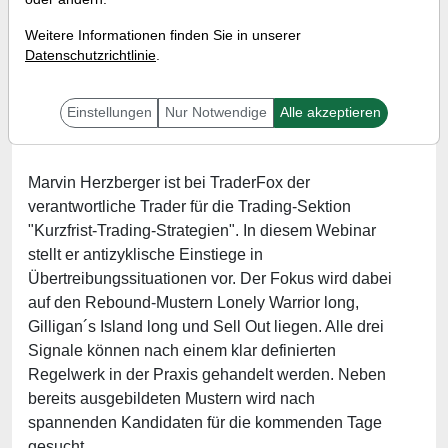
Warrior, Gilligan´s Island und
Weitere Informationen finden Sie in unserer
Sell Out
Datenschutzrichtlinie
.
Referent:
Marvin Herzberger
Wann:
Freitag, 18. Juni 2021 von 18 bis 19 Uhr
Einstellungen
Nur Notwendige
Alle akzeptieren
Marvin Herzberger ist bei TraderFox der
verantwortliche Trader für die Trading-Sektion
"Kurzfrist-Trading-Strategien". In diesem Webinar
stellt er antizyklische Einstiege in
Übertreibungssituationen vor. Der Fokus wird dabei
auf den Rebound-Mustern Lonely Warrior long,
Gilligan´s Island long und Sell Out liegen. Alle drei
Signale können nach einem klar definierten
Regelwerk in der Praxis gehandelt werden. Neben
bereits ausgebildeten Mustern wird nach
spannenden Kandidaten für die kommenden Tage
gesucht.