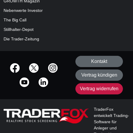
GROWTH
Magazin
Nebenwerte Investor
The Big Call
Stillhalter-Depot
Die Trader-Zeitung
Kontakt
offizielle Social Media-Accounts
Vertrag kündigen
Vertrag widerrufen
TraderFox
entwickelt Trading-
Software für
Anleger und