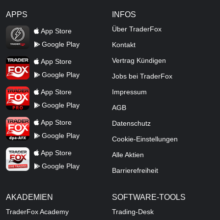
APPS
INFOS
TraderFox Flash
Über TraderFox
App Store
Google Play
Kontakt
TraderFox App
Vertrag Kündigen
App Store
Google Play
Jobs bei TraderFox
TraderFox Pro
App Store
Impressum
Google Play
AGB
TraderFox dpa-AFX ProFeed
App Store
Datenschutz
Google Play
Cookie-Einstellungen
TraderFox Live Trading
App Store
Alle Aktien
Google Play
Barrierefreiheit
AKADEMIEN
SOFTWARE-TOOLS
TraderFox Academy
Trading-Desk