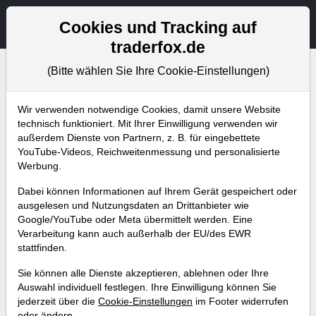
Aktien- und Artikelsuche
Seite
Cookies und Tracking auf
traderfox.de
(Bitte wählen Sie Ihre Cookie-Einstellungen)
Bevorstehende Webinare
Alle Aufzeichnungen
Wir verwenden notwendige Cookies, damit unsere Website
technisch funktioniert. Mit Ihrer Einwilligung verwenden wir
außerdem Dienste von Partnern, z. B. für eingebettete
YouTube-Videos, Reichweitenmessung und personalisierte
Werbung.
Dabei können Informationen auf Ihrem Gerät gespeichert oder
ausgelesen und Nutzungsdaten an Drittanbieter wie
Google/YouTube oder Meta übermittelt werden. Eine
Verarbeitung kann auch außerhalb der EU/des EWR
stattfinden.
Die gezielte Suche nach
Sie können alle Dienste akzeptieren, ablehnen oder Ihre
antizyklischen Einstiegen -
Auswahl individuell festlegen. Ihre Einwilligung können Sie
jederzeit über die
Cookie-Einstellungen
im Footer widerrufen
Rebound-Trading mit Lonely
oder ändern.