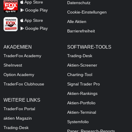
TraderFox dpa-AFX ProFeed
App Store
Datenschutz
Google Play
Cookie-Einstellungen
TraderFox Live Trading
App Store
Alle Aktien
Google Play
Barrierefreiheit
AKADEMIEN
SOFTWARE-TOOLS
TraderFox Academy
Trading-Desk
SheInvest
Aktien-Screener
Option Academy
Charting-Tool
TraderFox Clubhouse
Signal Trader Pro
Aktien-Rankings
WEITERE LINKS
Aktien-Portfolio
TraderFox Portal
Aktien-Terminal
aktien Magazin
Systemfolio
Trading-Desk
Paper: Research-Reports