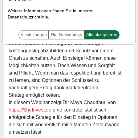
Wann:
Donnerstag, 22. Januar von 18 bis 19 Uhr
Weitere Informationen finden Sie in unserer
Datenschutzrichtlinie
.
Mit Optionen kann jedes Portfolio bereichert werden
Einstellungen
Nur Notwendige
Alle akzeptieren
durch die Möglichkeit, Renditen in verschiedensten
Börsenphasen zu erzeugen, Absicherungen
kostengünstig abzubilden und Schutz vor einem
Crash zu schaffen. Auch Einsteiger können diese
Möglichkeiten nutzen. Doch Wissen und Sorgfalt
sind Pflicht. Wenn man das respektiert und bereit ist,
zu lernen, sind Optionen der Schlüssel zu
nachhaltigem Erfolg dank marktneutralen
Strategiemöglichkeiten.
In diesem Webinar zeigt Dir Maya Chaudhuri von
https://SheInvest.de
eine konkrete, statistisch
erfolgreiche Strategie für den Einstieg in Optionen,
die sich mit wöchentlich mit 5 Minuten Zeitaufwand
umsetzen lässt.