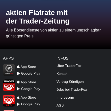
aktien Flatrate mit
der Trader-Zeitung
Alle Börsendienste von aktien zu einem ungschlagbar
günstigen Preis
APPS
INFOS
TraderFox Flash
Über TraderFox
App Store
Google Play
Kontakt
TraderFox App
Vertrag Kündigen
App Store
Google Play
Jobs bei TraderFox
TraderFox Pro
App Store
Impressum
Google Play
AGB