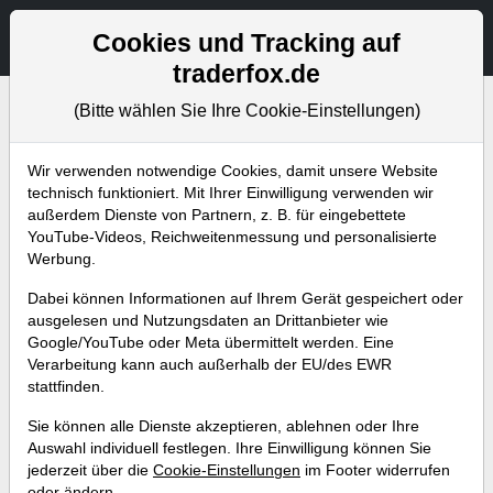
Aktien- und Artikelsuche
Seite
Cookies und Tracking auf
traderfox.de
(Bitte wählen Sie Ihre Cookie-Einstellungen)
Bevorstehende Webinare
Alle Aufzeichnungen
Wir verwenden notwendige Cookies, damit unsere Website
technisch funktioniert. Mit Ihrer Einwilligung verwenden wir
außerdem Dienste von Partnern, z. B. für eingebettete
YouTube-Videos, Reichweitenmessung und personalisierte
Werbung.
Dabei können Informationen auf Ihrem Gerät gespeichert oder
ausgelesen und Nutzungsdaten an Drittanbieter wie
Google/YouTube oder Meta übermittelt werden. Eine
Verarbeitung kann auch außerhalb der EU/des EWR
stattfinden.
Optionshandel im Börsenjahr
Sie können alle Dienste akzeptieren, ablehnen oder Ihre
2026: Crash- und Renditeschutz
Auswahl individuell festlegen. Ihre Einwilligung können Sie
jederzeit über die
Cookie-Einstellungen
im Footer widerrufen
Referent:
Maya Chaudhuri
oder ändern.