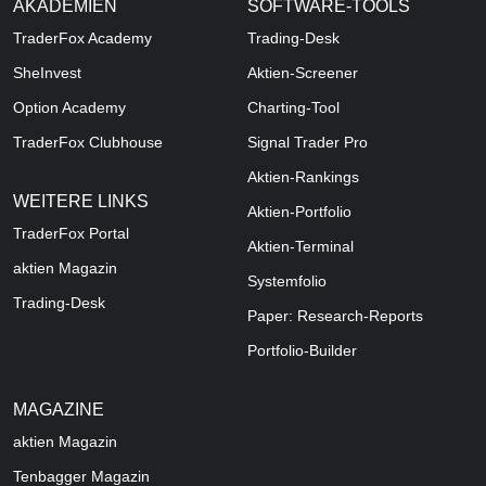
AKADEMIEN
SOFTWARE-TOOLS
TraderFox Academy
Trading-Desk
SheInvest
Aktien-Screener
Option Academy
Charting-Tool
TraderFox Clubhouse
Signal Trader Pro
Aktien-Rankings
WEITERE LINKS
Aktien-Portfolio
TraderFox Portal
Aktien-Terminal
aktien Magazin
Systemfolio
Trading-Desk
Paper: Research-Reports
Portfolio-Builder
MAGAZINE
aktien
Magazin
Tenbagger Magazin