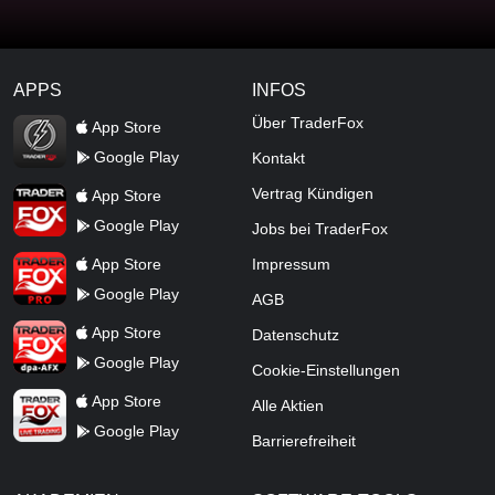
APPS
INFOS
TraderFox Flash
Über TraderFox
App Store
Google Play
Kontakt
TraderFox App
Vertrag Kündigen
App Store
Google Play
Jobs bei TraderFox
TraderFox Pro
App Store
Impressum
Google Play
AGB
TraderFox dpa-AFX ProFeed
App Store
Datenschutz
Google Play
Cookie-Einstellungen
TraderFox Live Trading
App Store
Alle Aktien
Google Play
Barrierefreiheit