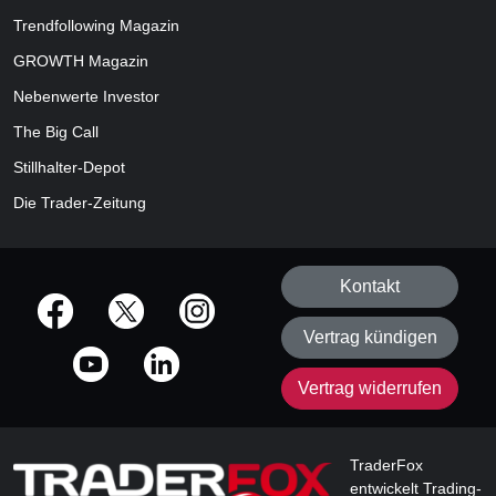
Trendfollowing Magazin
GROWTH
Magazin
Nebenwerte Investor
The Big Call
Stillhalter-Depot
Die Trader-Zeitung
Kontakt
offizielle Social Media-Accounts
Vertrag kündigen
Vertrag widerrufen
TraderFox
entwickelt Trading-