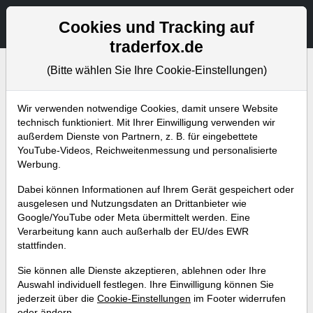
Aktien- und Artikelsuche
Seite
Cookies und Tracking auf
traderfox.de
(Bitte wählen Sie Ihre Cookie-Einstellungen)
Bevorstehende Webinare
Alle Aufzeichnungen
Wir verwenden notwendige Cookies, damit unsere Website
technisch funktioniert. Mit Ihrer Einwilligung verwenden wir
außerdem Dienste von Partnern, z. B. für eingebettete
YouTube-Videos, Reichweitenmessung und personalisierte
Werbung.
Dabei können Informationen auf Ihrem Gerät gespeichert oder
ausgelesen und Nutzungsdaten an Drittanbieter wie
Google/YouTube oder Meta übermittelt werden. Eine
Verarbeitung kann auch außerhalb der EU/des EWR
stattfinden.
Tenbagger-Depot: Welche Aktien
Sie können alle Dienste akzeptieren, ablehnen oder Ihre
haben Vervielfachungspotenzial
Auswahl individuell festlegen. Ihre Einwilligung können Sie
jederzeit über die
Cookie-Einstellungen
im Footer widerrufen
bis 2030?
oder ändern.