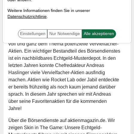
Referent:
Andreas Haslinger
Weitere Informationen finden Sie in unserer
Wann:
Dienstag, 23. Juni von 12:00 bis 12:45 Uhr
Datenschutzrichtlinie
.
Einstellungen
Nur Notwendige
Alle akzeptieren
Unser Börsendienst "Tenbagger-Depot" widmet sich
voll und ganz dem Thema potenzielle Vervielfacher-
Aktien. Ein wichtiger Bestandteil des Börsendienstes
ist ein nachbildbares Echtgeld-Musterdepot. In den
letzten Jahren konnte Chefredakteur Andreas
Haslinger viele Vervielfacher-Aktien ausfindig
machen. Aktien wie Rocket Lab oder Jabil entdeckte
er bereits frühzeitig als noch kaum jemand darüber
sprach. In diesem Jahr sprechen wir mit Andreas
über seine Favoritenaktien für die kommenden
Jahre!
Über die Börsendienste auf aktienmagazin.de. Wir
zeigen Skin in The Game: Unsere Echtgeld-