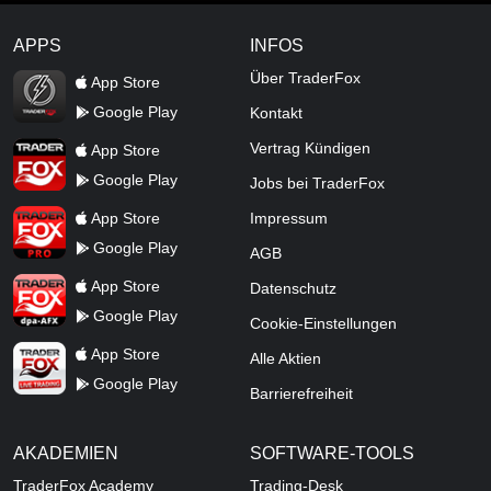
APPS
INFOS
TraderFox Flash
Über TraderFox
App Store
Google Play
Kontakt
TraderFox App
Vertrag Kündigen
App Store
Google Play
Jobs bei TraderFox
TraderFox Pro
App Store
Impressum
Google Play
AGB
TraderFox dpa-AFX ProFeed
App Store
Datenschutz
Google Play
Cookie-Einstellungen
TraderFox Live Trading
App Store
Alle Aktien
Google Play
Barrierefreiheit
AKADEMIEN
SOFTWARE-TOOLS
TraderFox Academy
Trading-Desk