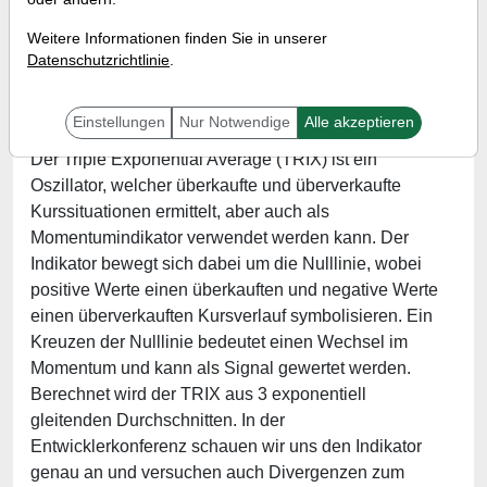
Referent:
Martin König
Weitere Informationen finden Sie in unserer
Wann:
Donnerstag, 2. September 2021 von 18 bis
Datenschutzrichtlinie
.
19 Uhr
Einstellungen
Nur Notwendige
Alle akzeptieren
Der Triple Exponential Average (TRIX) ist ein
Oszillator, welcher überkaufte und überverkaufte
Kurssituationen ermittelt, aber auch als
Momentumindikator verwendet werden kann. Der
Indikator bewegt sich dabei um die Nulllinie, wobei
positive Werte einen überkauften und negative Werte
einen überverkauften Kursverlauf symbolisieren. Ein
Kreuzen der Nulllinie bedeutet einen Wechsel im
Momentum und kann als Signal gewertet werden.
Berechnet wird der TRIX aus 3 exponentiell
gleitenden Durchschnitten. In der
Entwicklerkonferenz schauen wir uns den Indikator
genau an und versuchen auch Divergenzen zum