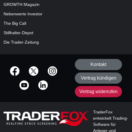
GROWTH
Magazin
Nebenwerte Investor
The Big Call
Stillhalter-Depot
Die Trader-Zeitung
Kontakt
offizielle Social Media-Accounts
Vertrag kündigen
Vertrag widerrufen
TraderFox
entwickelt Trading-
Software für
Anleger und