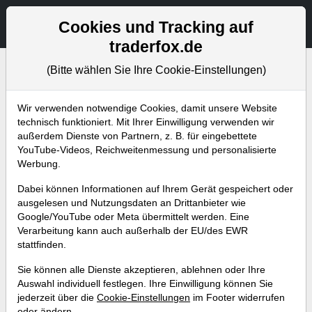
Aktien- und Artikelsuche
Seite
Cookies und Tracking auf
traderfox.de
(Bitte wählen Sie Ihre Cookie-Einstellungen)
Bevorstehende Webinare
Alle Aufzeichnungen
Wir verwenden notwendige Cookies, damit unsere Website
technisch funktioniert. Mit Ihrer Einwilligung verwenden wir
außerdem Dienste von Partnern, z. B. für eingebettete
YouTube-Videos, Reichweitenmessung und personalisierte
Werbung.
Dabei können Informationen auf Ihrem Gerät gespeichert oder
ausgelesen und Nutzungsdaten an Drittanbieter wie
Google/YouTube oder Meta übermittelt werden. Eine
Verarbeitung kann auch außerhalb der EU/des EWR
stattfinden.
Serie - Die wichtigsten
Sie können alle Dienste akzeptieren, ablehnen oder Ihre
Indikatoren (Teil 24) Der TRIX
Auswahl individuell festlegen. Ihre Einwilligung können Sie
jederzeit über die
Cookie-Einstellungen
im Footer widerrufen
Indikator
oder ändern.