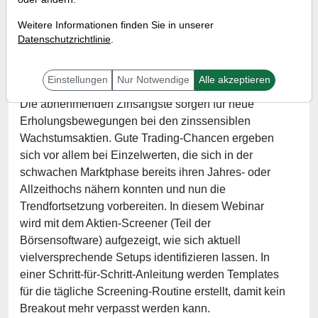
Referent:
Andreas Zehetner
Weitere Informationen finden Sie in unserer
Wann:
Mittwoch, 7. Dezember 2022 von 17 bis 18
Datenschutzrichtlinie
.
Uhr
Einstellungen
Nur Notwendige
Alle akzeptieren
Die abnehmenden Zinsängste sorgen für neue
Erholungsbewegungen bei den zinssensiblen
Wachstumsaktien. Gute Trading-Chancen ergeben
sich vor allem bei Einzelwerten, die sich in der
schwachen Marktphase bereits ihren Jahres- oder
Allzeithochs nähern konnten und nun die
Trendfortsetzung vorbereiten. In diesem Webinar
wird mit dem Aktien-Screener (Teil der
Börsensoftware) aufgezeigt, wie sich aktuell
vielversprechende Setups identifizieren lassen. In
einer Schritt-für-Schritt-Anleitung werden Templates
für die tägliche Screening-Routine erstellt, damit kein
Breakout mehr verpasst werden kann.