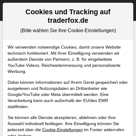
Aktien- und Artikelsuche
Seite
Cookies und Tracking auf
traderfox.de
(Bitte wählen Sie Ihre Cookie-Einstellungen)
Bevorstehende Webinare
Alle Aufzeichnungen
Wir verwenden notwendige Cookies, damit unsere Website
technisch funktioniert. Mit Ihrer Einwilligung verwenden wir
außerdem Dienste von Partnern, z. B. für eingebettete
YouTube-Videos, Reichweitenmessung und personalisierte
Werbung.
Dabei können Informationen auf Ihrem Gerät gespeichert oder
ausgelesen und Nutzungsdaten an Drittanbieter wie
Google/YouTube oder Meta übermittelt werden. Eine
Verarbeitung kann auch außerhalb der EU/des EWR
stattfinden.
Aktien-Screener – Diese
Sie können alle Dienste akzeptieren, ablehnen oder Ihre
Wachstumsaktien ziehen gerade
Auswahl individuell festlegen. Ihre Einwilligung können Sie
jederzeit über die
Cookie-Einstellungen
im Footer widerrufen
auf neue Hochs!
oder ändern.