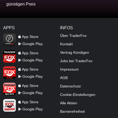
günstigen Preis
APPS
INFOS
TraderFox Flash
Über TraderFox
App Store
Google Play
Kontakt
TraderFox App
Vertrag Kündigen
App Store
Google Play
Jobs bei TraderFox
TraderFox Pro
App Store
Impressum
Google Play
AGB
TraderFox dpa-AFX ProFeed
App Store
Datenschutz
Google Play
Cookie-Einstellungen
TraderFox Live Trading
App Store
Alle Aktien
Google Play
Barrierefreiheit