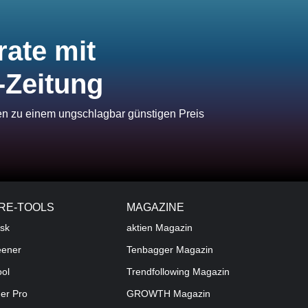
rate mit
-Zeitung
ien zu einem ungschlagbar günstigen Preis
RE-TOOLS
MAGAZINE
sk
aktien
Magazin
eener
Tenbagger Magazin
ool
Trendfollowing Magazin
der Pro
GROWTH
Magazin