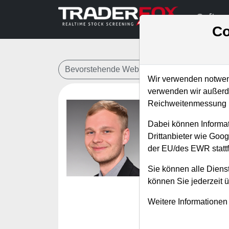
Softwa
Co
Bevorstehende Webinare
Alle Aufzeichn
Wir verwenden notwend
verwenden wir außerde
Reichweitenmessung u
Antizykl
Dabei können Informat
Regelwe
Drittanbieter wie Goo
der EU/des EWR stattf
Referent:
Marv
Wann:
Freitag,
Sie können alle Dienst
können Sie jederzeit 
Marvin Herzberger i
Weitere Informationen
diesem Webinar wir
Radars die derzeit