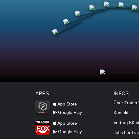
APPS
INFOS
TraderFox Flash
Über Trader
App Store
Google Play
Kontakt
TraderFox App
Vertrag Kün
App Store
Google Play
Jobs bei Tr