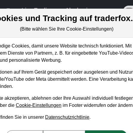
re
Live-Trading
Akademie
off
okies und Tracking auf traderfox
(Bitte wählen Sie Ihre Cookie-Einstellungen)
ungen
ige Cookies, damit unsere Website technisch funktioniert. Mit 
m Dienste von Partnern, z. B. für eingebettete YouTube-Video
nd personalisierte Werbung.
isch in fallende Märkte einste
ionen auf Ihrem Gerät gespeichert oder ausgelesen und Nutzu
rk ausgewählter Rebound-Si
gle/YouTube oder Meta übermittelt werden. Eine Verarbeitung 
inden.
in Herzberger
 13. August 2021 von 18 bis 19 Uhr
e akzeptieren, ablehnen oder Ihre Auswahl individuell festlegen
über die
Cookie-Einstellungen
im Footer widerrufen oder ändern
st bei TraderFox der verantwortliche Trader für die Trading-Sekt
 finden Sie in unserer
Datenschutzrichtlinie
.
d er ausgewählte Rebound-Muster mit ihren Ein- und Ausstiegsk
 gut funktionierenden antizyklischen Signale am deutschen, e