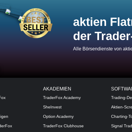
aktien Flat
der Trader
Alle Börsendienste von akt
AKADEMIEN
SOFTWA
Fox
TraderFox Academy
Trading-De
SheInvest
Aktien-Scr
digen
Option Academy
Charting-T
aderFox
TraderFox Clubhouse
Signal Tra