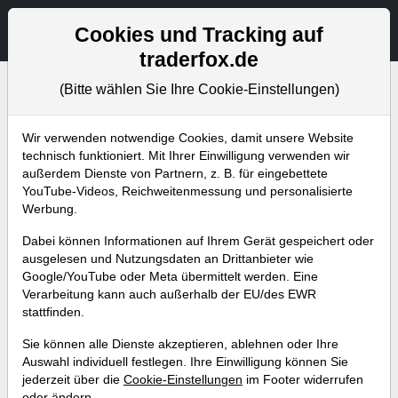
Aktien- und Artikelsuche
Seite
Cookies und Tracking auf
traderfox.de
(Bitte wählen Sie Ihre Cookie-Einstellungen)
Bevorstehende Webinare
Alle Aufzeichnungen
Wir verwenden notwendige Cookies, damit unsere Website
technisch funktioniert. Mit Ihrer Einwilligung verwenden wir
außerdem Dienste von Partnern, z. B. für eingebettete
YouTube-Videos, Reichweitenmessung und personalisierte
Werbung.
Dabei können Informationen auf Ihrem Gerät gespeichert oder
ausgelesen und Nutzungsdaten an Drittanbieter wie
Google/YouTube oder Meta übermittelt werden. Eine
Verarbeitung kann auch außerhalb der EU/des EWR
stattfinden.
Überzeugende Wachstumsaktien
Sie können alle Dienste akzeptieren, ablehnen oder Ihre
nach der CANSLIM-Strategie von
Auswahl individuell festlegen. Ihre Einwilligung können Sie
jederzeit über die
Cookie-Einstellungen
im Footer widerrufen
William O‘ Neil
oder ändern.