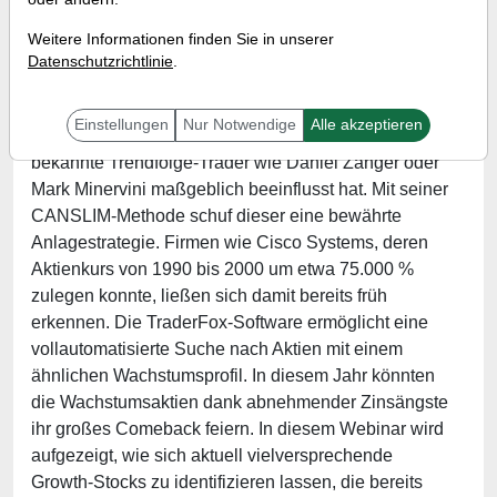
Referent:
Andreas Zehetner
Weitere Informationen finden Sie in unserer
Wann:
Mittwoch, 18. Januar 2023 von 17 bis 18 Uhr
Datenschutzrichtlinie
.
Einstellungen
Nur Notwendige
Alle akzeptieren
William O’Neil ist eine Börsenlegende, die auch
bekannte Trendfolge-Trader wie Daniel Zanger oder
Mark Minervini maßgeblich beeinflusst hat. Mit seiner
CANSLIM-Methode schuf dieser eine bewährte
Anlagestrategie. Firmen wie Cisco Systems, deren
Aktienkurs von 1990 bis 2000 um etwa 75.000 %
zulegen konnte, ließen sich damit bereits früh
erkennen. Die TraderFox-Software ermöglicht eine
vollautomatisierte Suche nach Aktien mit einem
ähnlichen Wachstumsprofil. In diesem Jahr könnten
die Wachstumsaktien dank abnehmender Zinsängste
ihr großes Comeback feiern. In diesem Webinar wird
aufgezeigt, wie sich aktuell vielversprechende
Growth-Stocks zu identifizieren lassen, die bereits