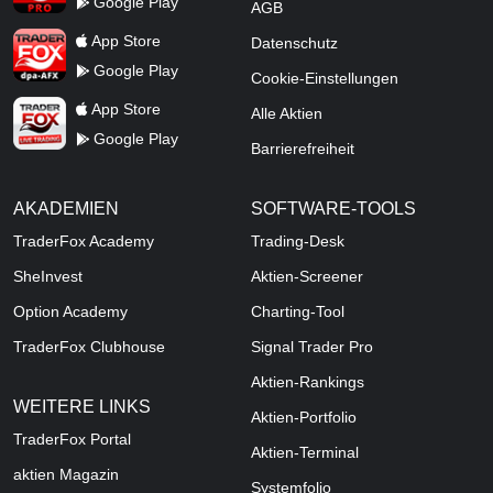
Google Play
AGB
TraderFox dpa-AFX ProFeed
App Store
Datenschutz
Google Play
Cookie-Einstellungen
TraderFox Live Trading
App Store
Alle Aktien
Google Play
Barrierefreiheit
AKADEMIEN
SOFTWARE-TOOLS
TraderFox Academy
Trading-Desk
SheInvest
Aktien-Screener
Option Academy
Charting-Tool
TraderFox Clubhouse
Signal Trader Pro
Aktien-Rankings
WEITERE LINKS
Aktien-Portfolio
TraderFox Portal
Aktien-Terminal
aktien Magazin
Systemfolio