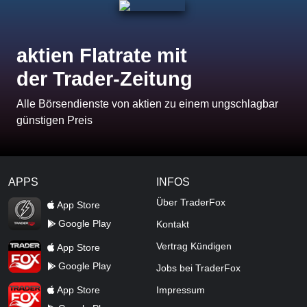
aktien Flatrate mit
der Trader-Zeitung
Alle Börsendienste von aktien zu einem ungschlagbar
günstigen Preis
APPS
INFOS
TraderFox Flash
Über TraderFox
App Store
Google Play
Kontakt
TraderFox App
Vertrag Kündigen
App Store
Google Play
Jobs bei TraderFox
TraderFox Pro
App Store
Impressum