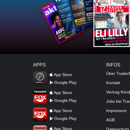
APPS
INFOS
TraderFox Flash
Über Trader
App Store
Google Play
Kontakt
TraderFox App
Vertrag Kün
App Store
Google Play
Jobs bei Tr
TraderFox Pro
App Store
Impressum
Google Play
AGB
TraderFox dpa-AFX ProFeed
App Store
Datenschutz