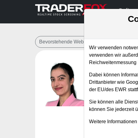
Softwa
Co
Bevorstehende Webinare
Alle Aufzeichn
Wir verwenden notwend
verwenden wir außerde
Reichweitenmessung u
Mit Opti
Dabei können Informat
Referent:
Maya
Drittanbieter wie Goo
Wann:
Donnerst
der EU/des EWR stattf
Sie können alle Dienst
Mit Optionen kann 
können Sie jederzeit 
erzeugen, Absiche
Weitere Informationen
Möglichkeiten nutz
Optionen der Schlü