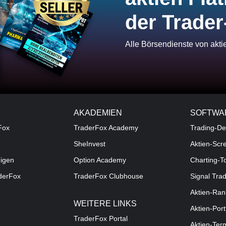
der Trader
Alle Börsendienste von akt
AKADEMIEN
SOFTWA
Fox
TraderFox Academy
Trading-De
SheInvest
Aktien-Scr
digen
Option Academy
Charting-T
aderFox
TraderFox Clubhouse
Signal Tra
Aktien-Ran
WEITERE LINKS
Aktien-Port
TraderFox Portal
Aktien-Ter