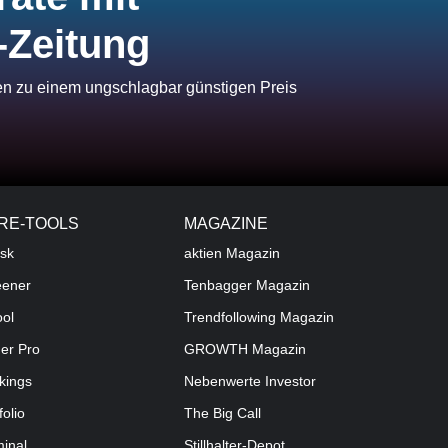
-Zeitung
ien zu einem ungschlagbar günstigen Preis
RE-TOOLS
MAGAZINE
sk
aktien
Magazin
eener
Tenbagger Magazin
ool
Trendfollowing Magazin
der Pro
GROWTH
Magazin
kings
Nebenwerte Investor
folio
The Big Call
minal
Stillhalter-Depot