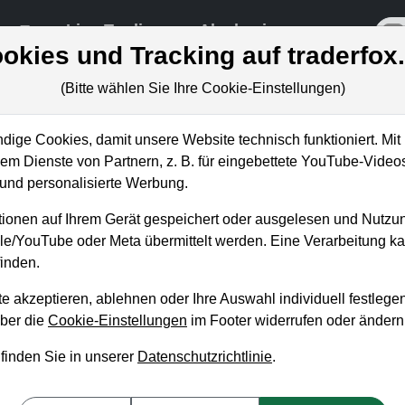
re
Live-Trading
Akademie
off
okies und Tracking auf traderfox
(Bitte wählen Sie Ihre Cookie-Einstellungen)
ungen
ige Cookies, damit unsere Website technisch funktioniert. Mit 
m Dienste von Partnern, z. B. für eingebettete YouTube-Video
nd personalisierte Werbung.
onen gegen den Crash absich
ionen auf Ihrem Gerät gespeichert oder ausgelesen und Nutzu
 Chaudhuri
gle/YouTube oder Meta übermittelt werden. Eine Verarbeitung 
ag, 2. Juli von 18 bis 19 Uhr
inden.
e akzeptieren, ablehnen oder Ihre Auswahl individuell festlegen
jedes Portfolio bereichert werden durch die Möglichkeit, Rend
über die
Cookie-Einstellungen
im Footer widerrufen oder ändern
rungen kostengünstig abzubilden und Schutz vor einem Crash z
 finden Sie in unserer
Datenschutzrichtlinie
.
en. Doch Wissen und Sorgfalt sind Pflicht. Wenn man das respekti
ssel zu nachhaltigem Erfolg dank marktneutralen Strategiemögl