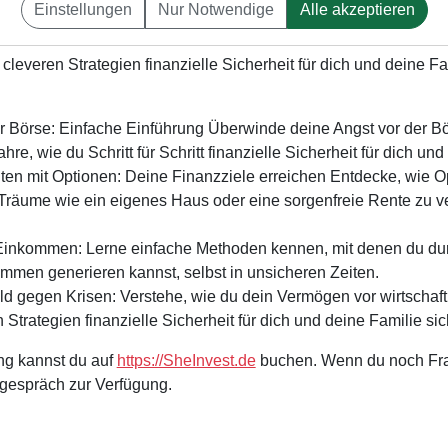
 zeigt Dir Maya Chaudhuri von
https://SheInvest.de
eine konkrete
Einstellungen
Nur Notwendige
Alle akzeptieren
en und wie du dich von dieser Strategie weiterentwickeln kannst
 cleveren Strategien finanzielle Sicherheit für dich und deine Fa
er Börse: Einfache Einführung Überwinde deine Angst vor der B
hre, wie du Schritt für Schritt finanzielle Sicherheit für dich u
ten mit Optionen: Deine Finanzziele erreichen Entdecke, wie 
 Träume wie ein eigenes Haus oder eine sorgenfreie Rente zu 
inkommen: Lerne einfache Methoden kennen, mit denen du dur
mmen generieren kannst, selbst in unsicheren Zeiten.
ld gegen Krisen: Verstehe, wie du dein Vermögen vor wirtschaft
 Strategien finanzielle Sicherheit für dich und deine Familie sic
ng kannst du auf
https://SheInvest.de
buchen. Wenn du noch Frag
lgespräch zur Verfügung.