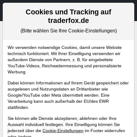
Aktien- und Artikelsuche
Seite
Cookies und Tracking auf
traderfox.de
(Bitte wählen Sie Ihre Cookie-Einstellungen)
Bevorstehende Webinare
Alle Aufzeichnungen
Wir verwenden notwendige Cookies, damit unsere Website
technisch funktioniert. Mit Ihrer Einwilligung verwenden wir
außerdem Dienste von Partnern, z. B. für eingebettete
YouTube-Videos, Reichweitenmessung und personalisierte
Werbung.
Dabei können Informationen auf Ihrem Gerät gespeichert oder
ausgelesen und Nutzungsdaten an Drittanbieter wie
Google/YouTube oder Meta übermittelt werden. Eine
Verarbeitung kann auch außerhalb der EU/des EWR
stattfinden.
7 Kriterien, um Superperformer
Sie können alle Dienste akzeptieren, ablehnen oder Ihre
wie Super Micro Computer
Auswahl individuell festlegen. Ihre Einwilligung können Sie
jederzeit über die
Cookie-Einstellungen
im Footer widerrufen
schon von Beginn an zu
oder ändern.