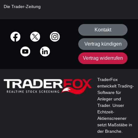
Die Trader-Zeitung
Kontakt
offizielle Social Media-Accounts
Vertrag kündigen
Vertrag widerrufen
TraderFox
entwickelt Trading-
Software für
Anleger und
Trader. Unser
Echtzeit-
Aktienscreener
setzt Maßstäbe in
der Branche.