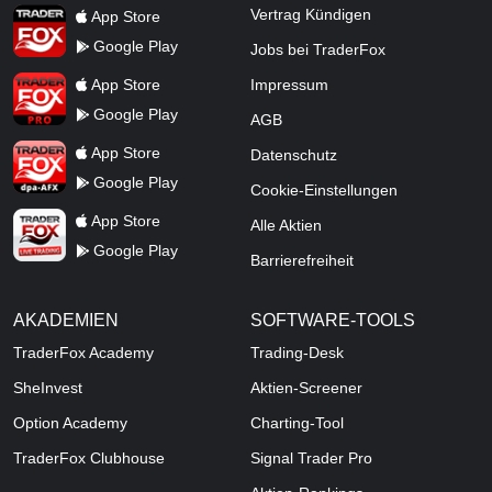
TraderFox App
Vertrag Kündigen
App Store
Google Play
Jobs bei TraderFox
TraderFox Pro
App Store
Impressum
Google Play
AGB
TraderFox dpa-AFX ProFeed
App Store
Datenschutz
Google Play
Cookie-Einstellungen
TraderFox Live Trading
App Store
Alle Aktien
Google Play
Barrierefreiheit
AKADEMIEN
SOFTWARE-TOOLS
TraderFox Academy
Trading-Desk
SheInvest
Aktien-Screener
Option Academy
Charting-Tool
TraderFox Clubhouse
Signal Trader Pro