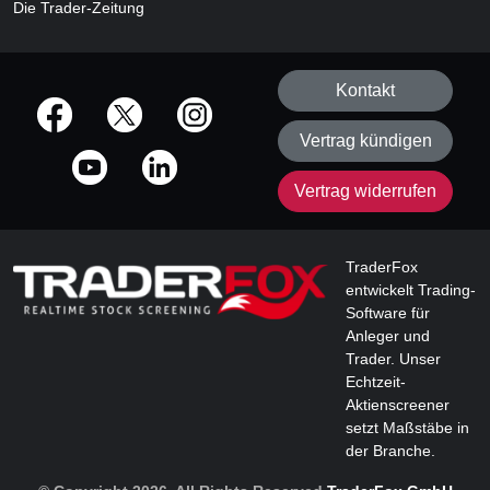
Die Trader-Zeitung
Kontakt
offizielle Social Media-Accounts
Vertrag kündigen
Vertrag widerrufen
TraderFox
entwickelt Trading-
Software für
Anleger und
Trader. Unser
Echtzeit-
Aktienscreener
setzt Maßstäbe in
der Branche.