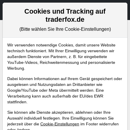
Aktien- und Artikelsuche
Seite
Cookies und Tracking auf
traderfox.de
(Bitte wählen Sie Ihre Cookie-Einstellungen)
Bevorstehende Webinare
Alle Aufzeichnungen
Wir verwenden notwendige Cookies, damit unsere Website
technisch funktioniert. Mit Ihrer Einwilligung verwenden wir
außerdem Dienste von Partnern, z. B. für eingebettete
YouTube-Videos, Reichweitenmessung und personalisierte
Werbung.
Dabei können Informationen auf Ihrem Gerät gespeichert oder
ausgelesen und Nutzungsdaten an Drittanbieter wie
Google/YouTube oder Meta übermittelt werden. Eine
Verarbeitung kann auch außerhalb der EU/des EWR
stattfinden.
Berichtsaison auf Hochtouren –
Sie können alle Dienste akzeptieren, ablehnen oder Ihre
So identifiziert man neue Pivotal-
Auswahl individuell festlegen. Ihre Einwilligung können Sie
jederzeit über die
Cookie-Einstellungen
im Footer widerrufen
News-Points!
oder ändern.