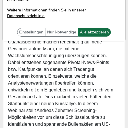
Referent:
Andreas Zehetner
Weitere Informationen finden Sie in unserer
Wann:
Mittwoch, 1. Februar 2023 von 17 bis 18 Uhr
Datenschutzrichtlinie
.
Einstellungen
Nur Notwendige
Alle akzeptieren
Die Berichtsaison läuft nun wieder auf Hochtouren.
Quartalsberichte machen regelmäßig auf neue
Gewinner aufmerksam, die mit einer
Wachstumsbeschleunigung überzeugen können.
Dabei entstehen sogenannte Pivotal-News-Points
bzw. Kaufpunkte, an denen sich Trader gut
orientieren können. Einzelwerte, welche die
Analystenerwartungen übertreffen können,
entwickeln oft ein Eigenleben und koppeln sich vom
Gesamtmarkt ab. Dies markiert in vielen Fällen den
Startpunkt einer neuen Kursrallye. In diesem
Webinar stellt Andreas Zehetner Screening-
Möglichkeiten vor, um diese Schlüsselpunkte zu
identifizieren und spannende Bullenaktien am US-