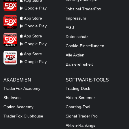
App Store
Google Play
Jobs bei TraderFox
TraderFox Pro
App Store
Impressum
Google Play
AGB
TraderFox dpa-AFX ProFeed
App Store
Datenschutz
Google Play
Cookie-Einstellungen
TraderFox Live Trading
App Store
Alle Aktien
Google Play
Barrierefreiheit
AKADEMIEN
SOFTWARE-TOOLS
TraderFox Academy
Trading-Desk
SheInvest
Aktien-Screener
Option Academy
Charting-Tool
TraderFox Clubhouse
Signal Trader Pro
Aktien-Rankings