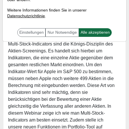
Factor Exposures)
Weitere Informationen finden Sie in unserer
Referent:
Simon Betschinger
Datenschutzrichtlinie
.
Wann:
Dienstag, 4. Mai 2021 von 18 bis 19 Uhr
Einstellungen
Nur Notwendige
Alle akzeptieren
Multi-Stock-Indicators sind die Königs-Disziplin des
Aktien-Screenings. Es handelt sich hierbei um
Indikatoren, die eine einzelne Aktie gegenüber dem
gesamten restlichen Markt einordnen. Um den
Indikator-Wert für Apple im S&P 500 zu bestimmen,
müssen neben Apple noch weitere 499 Aktien in die
Berechnung mit eingebunden werden. Diese Art von
Indikatoren sind sehr mächtig, denn sie
berücksichtigen bei der Bewertung einer Aktie
gleichzeitig die Verfassung aller anderen Aktien. In
diesem Webinar zeige ich wie man Multi-Stock-
Indicators am besten einsetzt. Zudem stelle ich
unsere neuen Funktionen im Portfolio-Tool auf