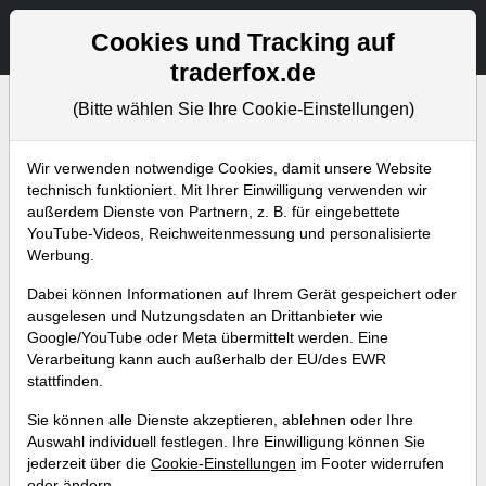
Aktien- und Artikelsuche
Seite
Cookies und Tracking auf
traderfox.de
(Bitte wählen Sie Ihre Cookie-Einstellungen)
Bevorstehende Webinare
Alle Aufzeichnungen
Wir verwenden notwendige Cookies, damit unsere Website
technisch funktioniert. Mit Ihrer Einwilligung verwenden wir
außerdem Dienste von Partnern, z. B. für eingebettete
YouTube-Videos, Reichweitenmessung und personalisierte
Werbung.
Dabei können Informationen auf Ihrem Gerät gespeichert oder
ausgelesen und Nutzungsdaten an Drittanbieter wie
Google/YouTube oder Meta übermittelt werden. Eine
Verarbeitung kann auch außerhalb der EU/des EWR
stattfinden.
Vorstellung der neuen Software-
Sie können alle Dienste akzeptieren, ablehnen oder Ihre
Tools von TraderFox (Multistock-
Auswahl individuell festlegen. Ihre Einwilligung können Sie
jederzeit über die
Cookie-Einstellungen
im Footer widerrufen
Indicators, Korrelations-Matrix,
oder ändern.