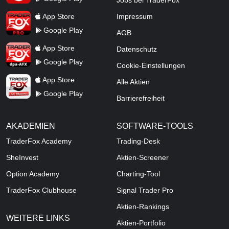
Jobs bei TraderFox
TraderFox Pro
App Store
Impressum
Google Play
AGB
TraderFox dpa-AFX ProFeed
App Store
Datenschutz
Google Play
Cookie-Einstellungen
TraderFox Live Trading
App Store
Alle Aktien
Google Play
Barrierefreiheit
AKADEMIEN
SOFTWARE-TOOLS
TraderFox Academy
Trading-Desk
SheInvest
Aktien-Screener
Option Academy
Charting-Tool
TraderFox Clubhouse
Signal Trader Pro
Aktien-Rankings
WEITERE LINKS
Aktien-Portfolio