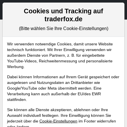
Aktien- und Artikelsuche
Seite
Cookies und Tracking auf
traderfox.de
(Bitte wählen Sie Ihre Cookie-Einstellungen)
Bevorstehende Webinare
Alle Aufzeichnungen
Wir verwenden notwendige Cookies, damit unsere Website
technisch funktioniert. Mit Ihrer Einwilligung verwenden wir
außerdem Dienste von Partnern, z. B. für eingebettete
YouTube-Videos, Reichweitenmessung und personalisierte
Werbung.
Dabei können Informationen auf Ihrem Gerät gespeichert oder
ausgelesen und Nutzungsdaten an Drittanbieter wie
Google/YouTube oder Meta übermittelt werden. Eine
Verarbeitung kann auch außerhalb der EU/des EWR
stattfinden.
Live-Handel ohne
Sie können alle Dienste akzeptieren, ablehnen oder Ihre
Ordergebühren II - Das Hebel-
Auswahl individuell festlegen. Ihre Einwilligung können Sie
jederzeit über die
Cookie-Einstellungen
im Footer widerrufen
Modul ist fertig!
oder ändern.