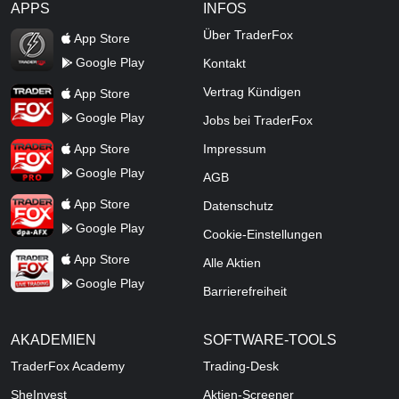
APPS
INFOS
TraderFox Flash
Über TraderFox
App Store
Google Play
Kontakt
TraderFox App
Vertrag Kündigen
App Store
Google Play
Jobs bei TraderFox
TraderFox Pro
App Store
Impressum
Google Play
AGB
TraderFox dpa-AFX ProFeed
App Store
Datenschutz
Google Play
Cookie-Einstellungen
TraderFox Live Trading
App Store
Alle Aktien
Google Play
Barrierefreiheit
AKADEMIEN
SOFTWARE-TOOLS
TraderFox Academy
Trading-Desk
SheInvest
Aktien-Screener