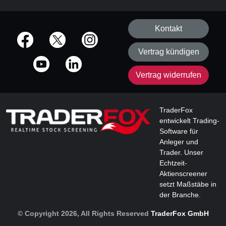
Kontakt
offizielle Social Media-Accounts
Vertrag kündigen
Vertrag widerrufen
TraderFox
entwickelt Trading-
Software für
Anleger und
Trader. Unser
Echtzeit-
Aktienscreener
setzt Maßstäbe in
der Branche.
© Copyright 2026, All Rights Reserved
TraderFox GmbH