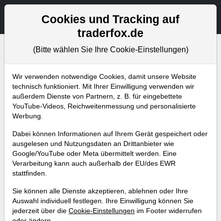
Aktien- und Artikelsuche
Seite
Cookies und Tracking auf
traderfox.de
(Bitte wählen Sie Ihre Cookie-Einstellungen)
Bevorstehende Webinare
Alle Aufzeichnungen
Wir verwenden notwendige Cookies, damit unsere Website
technisch funktioniert. Mit Ihrer Einwilligung verwenden wir
außerdem Dienste von Partnern, z. B. für eingebettete
YouTube-Videos, Reichweitenmessung und personalisierte
Werbung.
Dabei können Informationen auf Ihrem Gerät gespeichert oder
ausgelesen und Nutzungsdaten an Drittanbieter wie
Google/YouTube oder Meta übermittelt werden. Eine
Verarbeitung kann auch außerhalb der EU/des EWR
stattfinden.
Wie man mit Aktien Geld
Sie können alle Dienste akzeptieren, ablehnen oder Ihre
verdient: Das sind die Top-10-
Auswahl individuell festlegen. Ihre Einwilligung können Sie
jederzeit über die
Cookie-Einstellungen
im Footer widerrufen
Aktien nach der Strategie von
oder ändern.