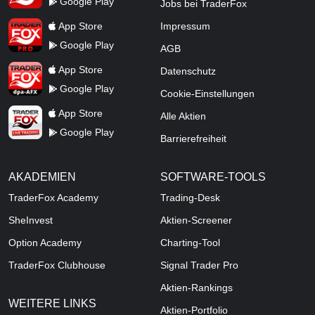
Google Play
Jobs bei TraderFox
TraderFox Pro
App Store
Impressum
Google Play
AGB
TraderFox dpa-AFX ProFeed
App Store
Datenschutz
Google Play
Cookie-Einstellungen
TraderFox Live Trading
App Store
Alle Aktien
Google Play
Barrierefreiheit
AKADEMIEN
SOFTWARE-TOOLS
TraderFox Academy
Trading-Desk
SheInvest
Aktien-Screener
Option Academy
Charting-Tool
TraderFox Clubhouse
Signal Trader Pro
Aktien-Rankings
WEITERE LINKS
Aktien-Portfolio