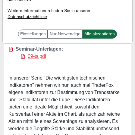
TraderFox Indikatoren
Weitere Informationen finden Sie in unserer
bestimmen!
Datenschutzrichtlinie
.
Referent:
Martin König
Wann:
Donnerstag, 29. April 2021 von 18 bis 19
Einstellungen
Nur Notwendige
Alle akzeptieren
Uhr
Seminar-Unterlagen:
09-ts.pdf
In unserer Serie "Die wichtigsten technischen
Indikatoren" nehmen wir nun auch mal TraderFox
eigene Indikatoren zur Bestimmung von Trendstärke
und -Stabilität unter die Lupe. Diese Indikatoren
bieten eine ideale Möglichkeit, sowohl den
Kursverlauf einer Aktie im Chart, als auch zahlreiche
Aktien mithilfe eines Screenings zu analysieren. Es
werden die Begriffe Stärke und Stabilität umfassend