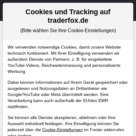
Aktien- und Artikelsuche
Seite
Cookies und Tracking auf
traderfox.de
(Bitte wählen Sie Ihre Cookie-Einstellungen)
Bevorstehende Webinare
Alle Aufzeichnungen
Wir verwenden notwendige Cookies, damit unsere Website
technisch funktioniert. Mit Ihrer Einwilligung verwenden wir
außerdem Dienste von Partnern, z. B. für eingebettete
YouTube-Videos, Reichweitenmessung und personalisierte
Werbung.
Dabei können Informationen auf Ihrem Gerät gespeichert oder
ausgelesen und Nutzungsdaten an Drittanbieter wie
Google/YouTube oder Meta übermittelt werden. Eine
Verarbeitung kann auch außerhalb der EU/des EWR
stattfinden.
Serie - Die wichtigsten
Sie können alle Dienste akzeptieren, ablehnen oder Ihre
Indikatoren (Teil9) Trendstärke
Auswahl individuell festlegen. Ihre Einwilligung können Sie
jederzeit über die
Cookie-Einstellungen
im Footer widerrufen
und Trendstabilität mit
oder ändern.