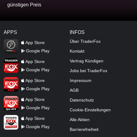
günstigen Preis
APPS
INFOS
TraderFox Flash
Über TraderFox
App Store
Google Play
Kontakt
TraderFox App
Vertrag Kündigen
App Store
Google Play
Jobs bei TraderFox
TraderFox Pro
App Store
Impressum
Google Play
AGB
TraderFox dpa-AFX ProFeed
App Store
Datenschutz
Google Play
Cookie-Einstellungen
TraderFox Live Trading
App Store
Alle Aktien
Google Play
Barrierefreiheit