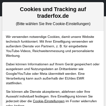
Aktien- und Artikelsuche
Seite
Cookies und Tracking auf
traderfox.de
(Bitte wählen Sie Ihre Cookie-Einstellungen)
Bevorstehende Webinare
Alle Aufzeichnungen
Wir verwenden notwendige Cookies, damit unsere Website
technisch funktioniert. Mit Ihrer Einwilligung verwenden wir
außerdem Dienste von Partnern, z. B. für eingebettete
YouTube-Videos, Reichweitenmessung und personalisierte
Werbung.
Dabei können Informationen auf Ihrem Gerät gespeichert oder
ausgelesen und Nutzungsdaten an Drittanbieter wie
Google/YouTube oder Meta übermittelt werden. Eine
Verarbeitung kann auch außerhalb der EU/des EWR
stattfinden.
Gute Aktien in Zeiten von
Sie können alle Dienste akzeptieren, ablehnen oder Ihre
Crashmärkten! 5 wichtige
Auswahl individuell festlegen. Ihre Einwilligung können Sie
jederzeit über die
Cookie-Einstellungen
im Footer widerrufen
Screening-Routinen.
oder ändern.