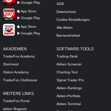
Google Play
AGB
TraderFox dpa-AFX ProFeed
App Store
Datenschutz
Google Play
Cookie-Einstellungen
TraderFox Live Trading
App Store
Alle Aktien
Google Play
Barrierefreiheit
AKADEMIEN
SOFTWARE-TOOLS
TraderFox Academy
Trading-Desk
SheInvest
Aktien-Screener
Option Academy
Charting-Tool
TraderFox Clubhouse
Signal Trader Pro
Aktien-Rankings
WEITERE LINKS
Aktien-Portfolio
TraderFox Portal
Aktien-Terminal
aktien Magazin