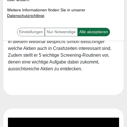
Referent:
Simon Betschinger
Weitere Informationen finden Sie in unserer
Wann:
Montag, 31. März 2025 von 0:18 bis 19:00
Datenschutzrichtlinie
.
Uhr
Einstellungen
Nur Notwendige
Alle akzeptieren
In diesem Webinar bespricht Simon Betschinger
welche Aktien auch in Crashzeiten interessant sind.
Zudem stellt er 5 wichtige Screening-Routinen vor,
denen eine wichtige Aufgabe dabei zukommt,
aussichtsreiche Aktien zu entdecken.