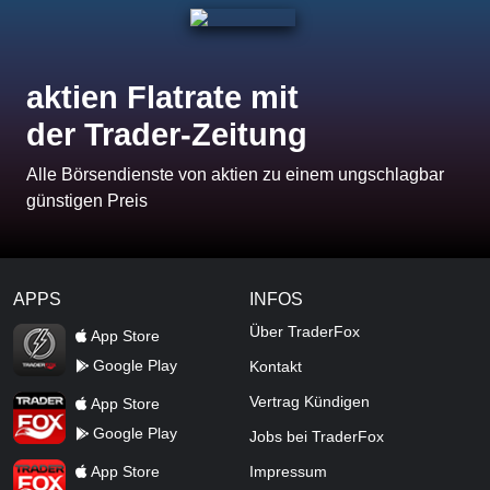
aktien Flatrate mit
der Trader-Zeitung
Alle Börsendienste von aktien zu einem ungschlagbar
günstigen Preis
APPS
INFOS
TraderFox Flash
Über TraderFox
App Store
Google Play
Kontakt
TraderFox App
Vertrag Kündigen
App Store
Google Play
Jobs bei TraderFox
TraderFox Pro
App Store
Impressum