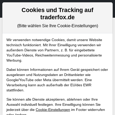
Aktien- und Artikelsuche
Seite
Cookies und Tracking auf
traderfox.de
(Bitte wählen Sie Ihre Cookie-Einstellungen)
Bevorstehende Webinare
Alle Aufzeichnungen
Wir verwenden notwendige Cookies, damit unsere Website
technisch funktioniert. Mit Ihrer Einwilligung verwenden wir
außerdem Dienste von Partnern, z. B. für eingebettete
YouTube-Videos, Reichweitenmessung und personalisierte
Werbung.
Dabei können Informationen auf Ihrem Gerät gespeichert oder
ausgelesen und Nutzungsdaten an Drittanbieter wie
Google/YouTube oder Meta übermittelt werden. Eine
Verarbeitung kann auch außerhalb der EU/des EWR
stattfinden.
Heavy-Trading-Room: Simon
Sie können alle Dienste akzeptieren, ablehnen oder Ihre
und Martin stellen 7 Basis-
Auswahl individuell festlegen. Ihre Einwilligung können Sie
jederzeit über die
Cookie-Einstellungen
im Footer widerrufen
DayTrading-Strategien vor!
oder ändern.