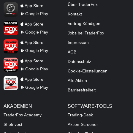
TraderFox Flash
Über TraderFox
App Store
Google Play
Kontakt
TraderFox App
Vertrag Kündigen
App Store
Google Play
Jobs bei TraderFox
TraderFox Pro
App Store
Impressum
Google Play
AGB
TraderFox dpa-AFX ProFeed
App Store
Datenschutz
Google Play
Cookie-Einstellungen
TraderFox Live Trading
App Store
Alle Aktien
Google Play
Barrierefreiheit
AKADEMIEN
SOFTWARE-TOOLS
TraderFox Academy
Trading-Desk
SheInvest
Aktien-Screener