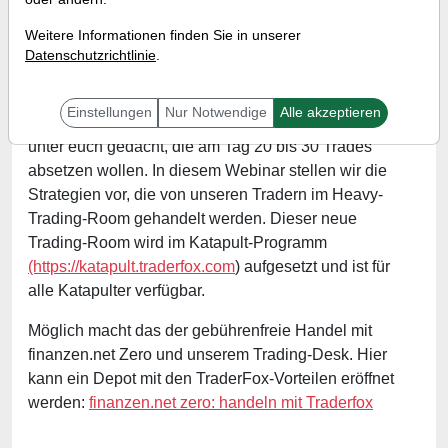
Referent:
Simon Betschinger
Weitere Informationen finden Sie in unserer
Wann:
Freitag, 22. April 2022 von 18 bis 19 Uhr
Datenschutzrichtlinie
.
Einstellungen
Nur Notwendige
Alle akzeptieren
Der Heavy-Trading-Room ist für all diejenigen Trader
unter euch gedacht, die am Tag 20 bis 30 Trades
absetzen wollen. In diesem Webinar stellen wir die
Strategien vor, die von unseren Tradern im Heavy-
Trading-Room gehandelt werden. Dieser neue
Trading-Room wird im Katapult-Programm
(https://katapult.traderfox.com
) aufgesetzt und ist für
alle Katapulter verfügbar.
Möglich macht das der gebührenfreie Handel mit
finanzen.net Zero und unserem Trading-Desk. Hier
kann ein Depot mit den TraderFox-Vorteilen eröffnet
werden:
finanzen.net zero: handeln mit Traderfox