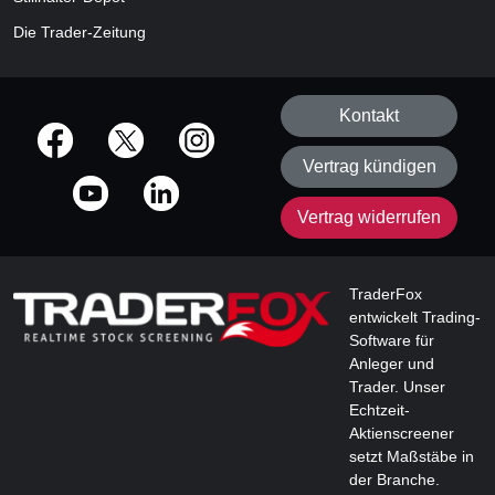
Die Trader-Zeitung
Kontakt
offizielle Social Media-Accounts
Vertrag kündigen
Vertrag widerrufen
TraderFox
entwickelt Trading-
Software für
Anleger und
Trader. Unser
Echtzeit-
Aktienscreener
setzt Maßstäbe in
der Branche.