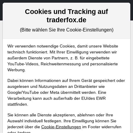
Aktien- und Artikelsuche
Seite
Cookies und Tracking auf
traderfox.de
(Bitte wählen Sie Ihre Cookie-Einstellungen)
Bevorstehende Webinare
Alle Aufzeichnungen
Wir verwenden notwendige Cookies, damit unsere Website
technisch funktioniert. Mit Ihrer Einwilligung verwenden wir
außerdem Dienste von Partnern, z. B. für eingebettete
YouTube-Videos, Reichweitenmessung und personalisierte
Werbung.
Dabei können Informationen auf Ihrem Gerät gespeichert oder
ausgelesen und Nutzungsdaten an Drittanbieter wie
Google/YouTube oder Meta übermittelt werden. Eine
Verarbeitung kann auch außerhalb der EU/des EWR
stattfinden.
Drei Trendfolge-Signale um mit
Sie können alle Dienste akzeptieren, ablehnen oder Ihre
optimiertem Risiko in eine
Auswahl individuell festlegen. Ihre Einwilligung können Sie
jederzeit über die
Cookie-Einstellungen
im Footer widerrufen
laufende Bewegung
oder ändern.