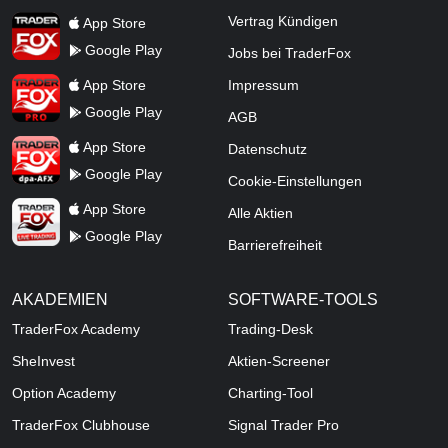
TraderFox App
Vertrag Kündigen
App Store
Google Play
Jobs bei TraderFox
TraderFox Pro
App Store
Impressum
Google Play
AGB
TraderFox dpa-AFX ProFeed
App Store
Datenschutz
Google Play
Cookie-Einstellungen
TraderFox Live Trading
App Store
Alle Aktien
Google Play
Barrierefreiheit
AKADEMIEN
SOFTWARE-TOOLS
TraderFox Academy
Trading-Desk
SheInvest
Aktien-Screener
Option Academy
Charting-Tool
TraderFox Clubhouse
Signal Trader Pro