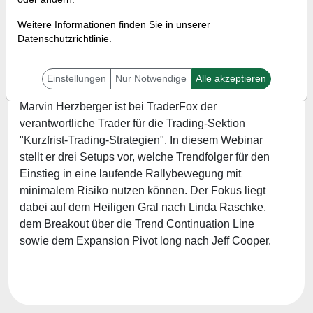
einzusteigen!
Weitere Informationen finden Sie in unserer
Referent:
Marvin Herzberger
Datenschutzrichtlinie
.
Wann:
Freitag, 4. Juni 2021 von 18 bis 19 Uhr
Einstellungen
Nur Notwendige
Alle akzeptieren
Marvin Herzberger ist bei TraderFox der
verantwortliche Trader für die Trading-Sektion
"Kurzfrist-Trading-Strategien". In diesem Webinar
stellt er drei Setups vor, welche Trendfolger für den
Einstieg in eine laufende Rallybewegung mit
minimalem Risiko nutzen können. Der Fokus liegt
dabei auf dem Heiligen Gral nach Linda Raschke,
dem Breakout über die Trend Continuation Line
sowie dem Expansion Pivot long nach Jeff Cooper.