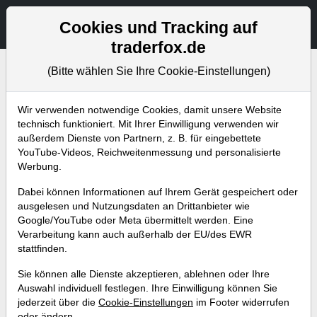
Aktien- und Artikelsuche
Seite
Cookies und Tracking auf
traderfox.de
(Bitte wählen Sie Ihre Cookie-Einstellungen)
Bevorstehende Webinare
Alle Aufzeichnungen
Wir verwenden notwendige Cookies, damit unsere Website
technisch funktioniert. Mit Ihrer Einwilligung verwenden wir
außerdem Dienste von Partnern, z. B. für eingebettete
YouTube-Videos, Reichweitenmessung und personalisierte
Werbung.
Dabei können Informationen auf Ihrem Gerät gespeichert oder
ausgelesen und Nutzungsdaten an Drittanbieter wie
Google/YouTube oder Meta übermittelt werden. Eine
Verarbeitung kann auch außerhalb der EU/des EWR
stattfinden.
Warum ich mich für folgende 3
Sie können alle Dienste akzeptieren, ablehnen oder Ihre
Anlagestrategien entschieden
Auswahl individuell festlegen. Ihre Einwilligung können Sie
jederzeit über die
Cookie-Einstellungen
im Footer widerrufen
habe!
oder ändern.