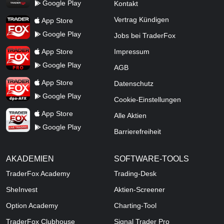
Google Play
Kontakt
TraderFox App
Vertrag Kündigen
App Store
Google Play
Jobs bei TraderFox
TraderFox Pro
App Store
Impressum
Google Play
AGB
TraderFox dpa-AFX ProFeed
App Store
Datenschutz
Google Play
Cookie-Einstellungen
TraderFox Live Trading
App Store
Alle Aktien
Google Play
Barrierefreiheit
AKADEMIEN
SOFTWARE-TOOLS
TraderFox Academy
Trading-Desk
SheInvest
Aktien-Screener
Option Academy
Charting-Tool
TraderFox Clubhouse
Signal Trader Pro