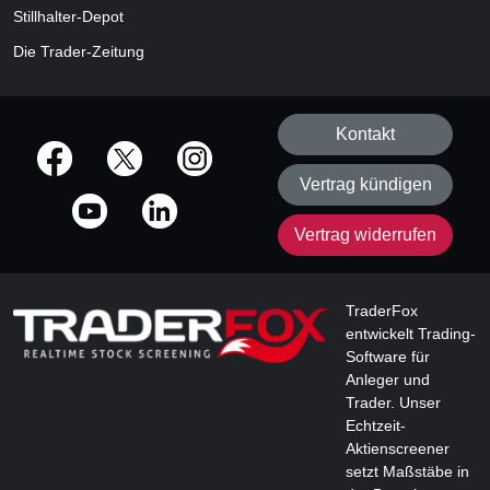
Stillhalter-Depot
Die Trader-Zeitung
Kontakt
offizielle Social Media-Accounts
Vertrag kündigen
Vertrag widerrufen
TraderFox
entwickelt Trading-
Software für
Anleger und
Trader. Unser
Echtzeit-
Aktienscreener
setzt Maßstäbe in