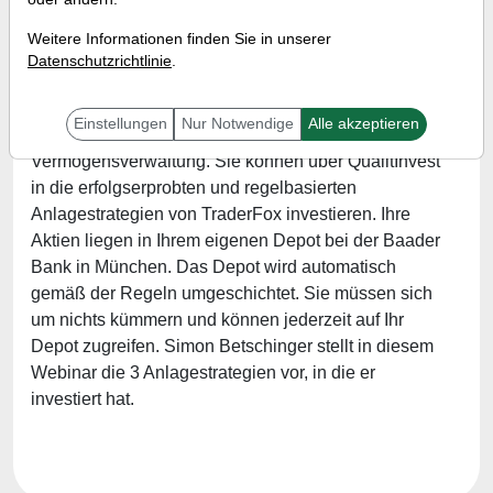
Referent:
Simon Betschinger
Weitere Informationen finden Sie in unserer
Wann:
Dienstag, 17. August 2021 von 18 bis 19 Uhr
Datenschutzrichtlinie
.
Einstellungen
Nur Notwendige
Alle akzeptieren
QualitInvest
www.qualitinvest.de
ist eine Online-
Vermögensverwaltung. Sie können über QualitInvest
in die erfolgserprobten und regelbasierten
Anlagestrategien von TraderFox investieren. Ihre
Aktien liegen in Ihrem eigenen Depot bei der Baader
Bank in München. Das Depot wird automatisch
gemäß der Regeln umgeschichtet. Sie müssen sich
um nichts kümmern und können jederzeit auf Ihr
Depot zugreifen. Simon Betschinger stellt in diesem
Webinar die 3 Anlagestrategien vor, in die er
investiert hat.