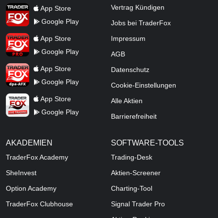
TraderFox App
Vertrag Kündigen
App Store
Google Play
Jobs bei TraderFox
TraderFox Pro
App Store
Impressum
Google Play
AGB
TraderFox dpa-AFX ProFeed
App Store
Datenschutz
Google Play
Cookie-Einstellungen
TraderFox Live Trading
App Store
Alle Aktien
Google Play
Barrierefreiheit
AKADEMIEN
SOFTWARE-TOOLS
TraderFox Academy
Trading-Desk
SheInvest
Aktien-Screener
Option Academy
Charting-Tool
TraderFox Clubhouse
Signal Trader Pro