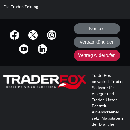
Die Trader-Zeitung
Kontakt
offizielle Social Media-Accounts
Vertrag kündigen
Vertrag widerrufen
TraderFox
entwickelt Trading-
Software für
Anleger und
Trader. Unser
Echtzeit-
Aktienscreener
setzt Maßstäbe in
der Branche.