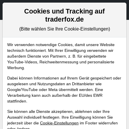
Aktien- und Artikelsuche
Seite
Cookies und Tracking auf
traderfox.de
(Bitte wählen Sie Ihre Cookie-Einstellungen)
Bevorstehende Webinare
Alle Aufzeichnungen
Wir verwenden notwendige Cookies, damit unsere Website
technisch funktioniert. Mit Ihrer Einwilligung verwenden wir
außerdem Dienste von Partnern, z. B. für eingebettete
YouTube-Videos, Reichweitenmessung und personalisierte
Werbung.
Dabei können Informationen auf Ihrem Gerät gespeichert oder
ausgelesen und Nutzungsdaten an Drittanbieter wie
Google/YouTube oder Meta übermittelt werden. Eine
Verarbeitung kann auch außerhalb der EU/des EWR
stattfinden.
Mit gut funktionierenden
Sie können alle Dienste akzeptieren, ablehnen oder Ihre
Chartmustern eine Watchlist für
Auswahl individuell festlegen. Ihre Einwilligung können Sie
jederzeit über die
Cookie-Einstellungen
im Footer widerrufen
die kommende Woche erstellen
oder ändern.