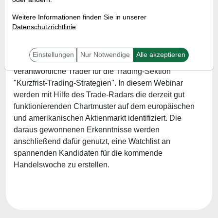
Referent:
Marvin Herzberger
Weitere Informationen finden Sie in unserer
Wann:
Freitag, 7. Mai 2021 von 18 bis 19 Uhr
Datenschutzrichtlinie
.
Einstellungen
Nur Notwendige
Alle akzeptieren
Marvin Herzberger ist bei TraderFox der
verantwortliche Trader für die Trading-Sektion
"Kurzfrist-Trading-Strategien". In diesem Webinar
werden mit Hilfe des Trade-Radars die derzeit gut
funktionierenden Chartmuster auf dem europäischen
und amerikanischen Aktienmarkt identifiziert. Die
daraus gewonnenen Erkenntnisse werden
anschließend dafür genutzt, eine Watchlist an
spannenden Kandidaten für die kommende
Handelswoche zu erstellen.