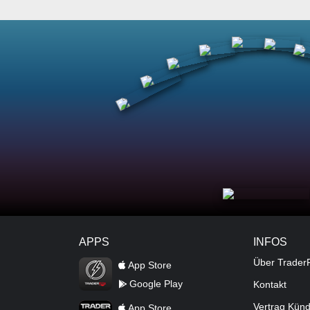
APPS
INFOS
TraderFox Flash
Über Trader
App Store
Google Play
Kontakt
TraderFox App
Vertrag Kün
App Store