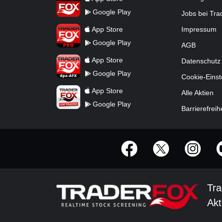
Google Play
Jobs bei Tr
TraderFox Pro
App Store
Impressum
Google Play
AGB
TraderFox dpa-AFX ProFeed
App Store
Datenschutz
Google Play
Cookie-Einst
TraderFox Live Trading
App Store
Alle Aktien
Google Play
Barrierefreih
offizielle Social Media-Accounts
Tra
Akt