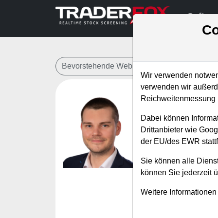
Softwa
Co
Bevorstehende Webinare
Alle Aufzeichn
Wir verwenden notwend
verwenden wir außerde
Reichweitenmessung u
Live-Sc
Dabei können Informat
relative 
Drittanbieter wie Goo
der EU/des EWR stattf
Referent:
Andr
Wann:
Mittwoch
Sie können alle Dienst
können Sie jederzeit 
In diesem Webinar
Weitere Informationen
charttechnisch übe
entwickeln als der