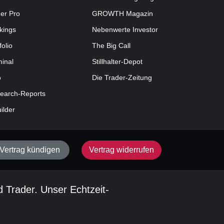
der Pro
GROWTH
Magazin
kings
Nebenwerte Investor
folio
The Big Call
minal
Stillhalter-Depot
o
Die Trader-Zeitung
earch-Reports
uilder
Vertrag kündigen
Vertrag widerrufen
d Trader. Unser Echtzeit-