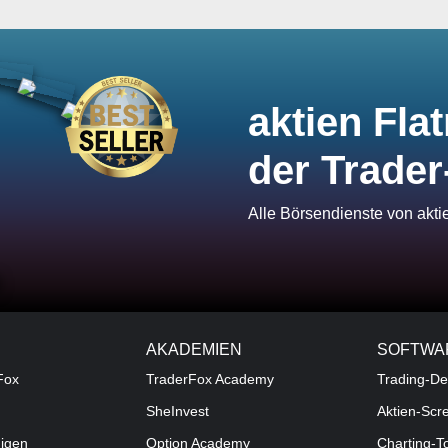
aktien Flat
der Trader
Alle Börsendienste von akt
AKADEMIEN
SOFTWA
Fox
TraderFox Academy
Trading-De
SheInvest
Aktien-Scr
digen
Option Academy
Charting-T