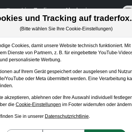
re
Live-Trading
Akademie
off
okies und Tracking auf traderfox
(Bitte wählen Sie Ihre Cookie-Einstellungen)
ungen
ige Cookies, damit unsere Website technisch funktioniert. Mit 
m Dienste von Partnern, z. B. für eingebettete YouTube-Video
nd personalisierte Werbung.
reening: Diese US-Wachstums
ionen auf Ihrem Gerät gespeichert oder ausgelesen und Nutzu
Stärke
gle/YouTube oder Meta übermittelt werden. Eine Verarbeitung 
inden.
eas Zehetner
, 20. Mai von 17 bis 18 Uhr
e akzeptieren, ablehnen oder Ihre Auswahl individuell festlegen
über die
Cookie-Einstellungen
im Footer widerrufen oder ändern
 wird aufgezeigt, welche Screening-Möglichkeiten genutzt wer
 finden Sie in unserer
Datenschutzrichtlinie
.
rzeugendsten Wachstumsaktien zu suchen. Die sogenannte relativ
 Gesamtmarkt. Hier sorgen meist auch positive Nachrichten für