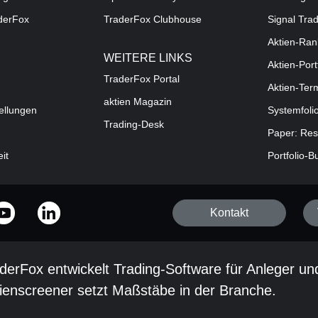
aderFox
TraderFox Clubhouse
Signal Tra
Aktien-Ran
WEITERE LINKS
Aktien-Port
TraderFox Portal
Aktien-Ter
aktien Magazin
ellungen
Systemfoli
Trading-Desk
Paper: Res
eit
Portfolio-B
Kontakt
derFox entwickelt Trading-Software für Anleger un
ienscreener setzt Maßstäbe in der Branche.