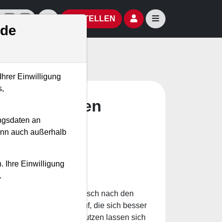
izielle Social Media-Accounts
Aktien- und Artikelsuche öffnen
Seitennavigation öf
BESTELLEN
.de
Ihrer Einwilligung
s,
aktien zeigen
ngsdaten an
kann auch außerhalb
. Ihre Einwilligung
.
den können, um systematisch nach den
e Stärke zeigt Titel auf, die sich besser
 gute Trading-Chancen. Nutzen lassen sich