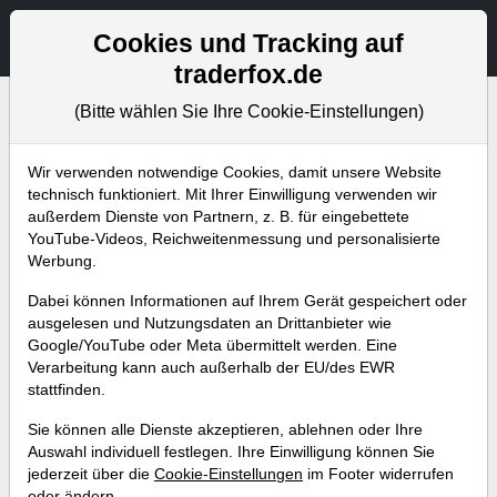
Aktien- und Artikelsuche
Seite
Cookies und Tracking auf
traderfox.de
(Bitte wählen Sie Ihre Cookie-Einstellungen)
Bevorstehende Webinare
Alle Aufzeichnungen
Wir verwenden notwendige Cookies, damit unsere Website
technisch funktioniert. Mit Ihrer Einwilligung verwenden wir
außerdem Dienste von Partnern, z. B. für eingebettete
YouTube-Videos, Reichweitenmessung und personalisierte
Werbung.
Dabei können Informationen auf Ihrem Gerät gespeichert oder
ausgelesen und Nutzungsdaten an Drittanbieter wie
Google/YouTube oder Meta übermittelt werden. Eine
Verarbeitung kann auch außerhalb der EU/des EWR
stattfinden.
Serie - Die wichtigsten
Sie können alle Dienste akzeptieren, ablehnen oder Ihre
Indikatoren (Teil 16) Alligator
Auswahl individuell festlegen. Ihre Einwilligung können Sie
jederzeit über die
Cookie-Einstellungen
im Footer widerrufen
Trading Strategie nach Bill
oder ändern.