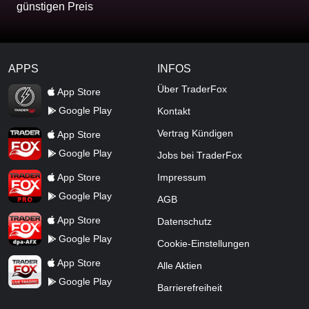
günstigen Preis
APPS
INFOS
TraderFox Flash
Über TraderFox
App Store
Google Play
Kontakt
TraderFox App
Vertrag Kündigen
App Store
Google Play
Jobs bei TraderFox
TraderFox Pro
App Store
Impressum
Google Play
AGB
TraderFox dpa-AFX ProFeed
App Store
Datenschutz
Google Play
Cookie-Einstellungen
TraderFox Live Trading
App Store
Alle Aktien
Google Play
Barrierefreiheit