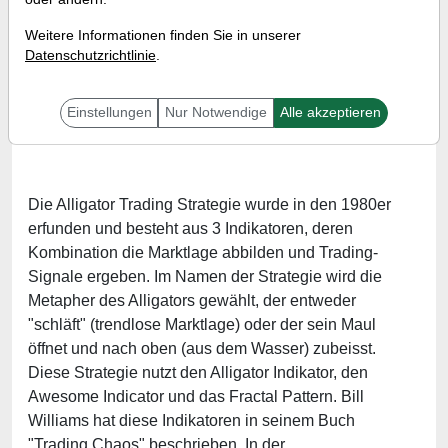
Williams
Weitere Informationen finden Sie in unserer
Referent:
Martin König
Datenschutzrichtlinie
.
Wann:
Donnerstag, 1. Juli 2021 von 18 bis 19 Uhr
Seminar-Unterlagen:
Einstellungen
Nur Notwendige
Alle akzeptieren
16-alligator.pdf
Die Alligator Trading Strategie wurde in den 1980er
erfunden und besteht aus 3 Indikatoren, deren
Kombination die Marktlage abbilden und Trading-
Signale ergeben. Im Namen der Strategie wird die
Metapher des Alligators gewählt, der entweder
"schläft" (trendlose Marktlage) oder der sein Maul
öffnet und nach oben (aus dem Wasser) zubeisst.
Diese Strategie nutzt den Alligator Indikator, den
Awesome Indicator und das Fractal Pattern. Bill
Williams hat diese Indikatoren in seinem Buch
"Trading Chaos" beschrieben. In der