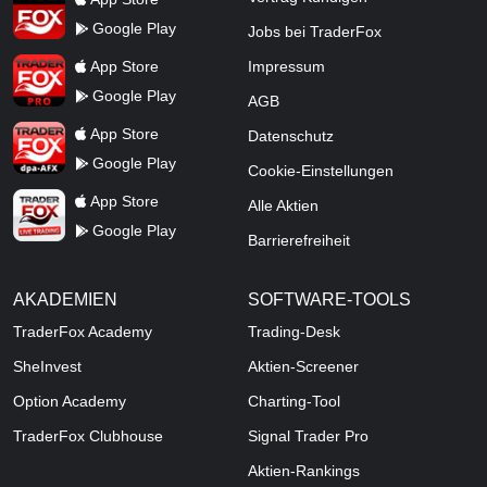
Google Play
Jobs bei TraderFox
TraderFox Pro
App Store
Impressum
Google Play
AGB
TraderFox dpa-AFX ProFeed
App Store
Datenschutz
Google Play
Cookie-Einstellungen
TraderFox Live Trading
App Store
Alle Aktien
Google Play
Barrierefreiheit
AKADEMIEN
SOFTWARE-TOOLS
TraderFox Academy
Trading-Desk
SheInvest
Aktien-Screener
Option Academy
Charting-Tool
TraderFox Clubhouse
Signal Trader Pro
Aktien-Rankings