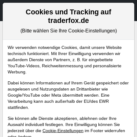
Aktien- und Artikelsuche
Seite
Cookies und Tracking auf
traderfox.de
(Bitte wählen Sie Ihre Cookie-Einstellungen)
Bevorstehende Webinare
Alle Aufzeichnungen
Wir verwenden notwendige Cookies, damit unsere Website
technisch funktioniert. Mit Ihrer Einwilligung verwenden wir
außerdem Dienste von Partnern, z. B. für eingebettete
YouTube-Videos, Reichweitenmessung und personalisierte
Werbung.
Dabei können Informationen auf Ihrem Gerät gespeichert oder
ausgelesen und Nutzungsdaten an Drittanbieter wie
Google/YouTube oder Meta übermittelt werden. Eine
Verarbeitung kann auch außerhalb der EU/des EWR
stattfinden.
Passende Trading-Kandidaten
Sie können alle Dienste akzeptieren, ablehnen oder Ihre
für die kommende Woche finden
Auswahl individuell festlegen. Ihre Einwilligung können Sie
jederzeit über die
Cookie-Einstellungen
im Footer widerrufen
- Der Branchen-Screener macht
oder ändern.