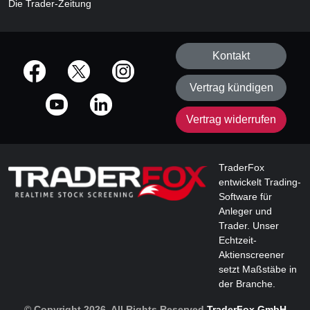
Die Trader-Zeitung
Kontakt
offizielle Social Media-Accounts
Vertrag kündigen
Vertrag widerrufen
TraderFox
entwickelt Trading-
Software für
Anleger und
Trader. Unser
Echtzeit-
Aktienscreener
setzt Maßstäbe in
der Branche.
© Copyright 2026, All Rights Reserved
TraderFox GmbH