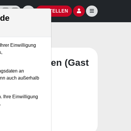
izielle Social Media-Accounts
Aktien- und Artikelsuche öffnen
Seitennavigation öf
BESTELLEN
.de
Ihrer Einwilligung
s,
 von Optionen (Gast
ngsdaten an
kann auch außerhalb
. Ihre Einwilligung
.