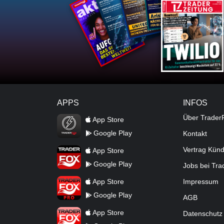
APPS
INFOS
TraderFox Flash
Über Trader
App Store
Google Play
Kontakt
TraderFox App
Vertrag Kün
App Store
Google Play
Jobs bei Tr
TraderFox Pro
App Store
Impressum
Google Play
AGB
TraderFox dpa-AFX ProFeed
App Store
Datenschutz