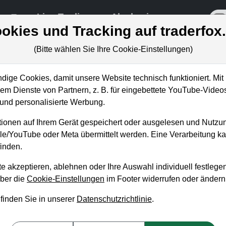
re
Live-Trading
Akademie
off
okies und Tracking auf traderfox
(Bitte wählen Sie Ihre Cookie-Einstellungen)
ungen
ige Cookies, damit unsere Website technisch funktioniert. Mit 
m Dienste von Partnern, z. B. für eingebettete YouTube-Video
nd personalisierte Werbung.
s Einkommen mit dem Verkauf
ionen auf Ihrem Gerät gespeichert oder ausgelesen und Nutzu
. Arun Chaudhuri)
gle/YouTube oder Meta übermittelt werden. Eine Verarbeitung 
inden.
n Betschinger
, 17. Dezember 2024 von 18 bis 19 Uhr
e akzeptieren, ablehnen oder Ihre Auswahl individuell festlegen
über die
Cookie-Einstellungen
im Footer widerrufen oder ändern
 finden Sie in unserer
Datenschutzrichtlinie
.