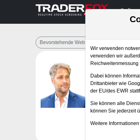
Softwa
Co
Bevorstehende Webinare
Alle Aufzeichn
Wir verwenden notwend
verwenden wir außerde
Reichweitenmessung u
Stetige
Dabei können Informat
Prof. Dr
Drittanbieter wie Goo
der EU/des EWR stattf
Referent:
Simo
Wann:
Dienstag
Sie können alle Dienst
können Sie jederzeit 
Weitere Informationen