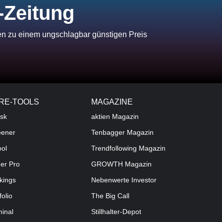
-Zeitung
ien zu einem ungschlagbar günstigen Preis
RE-TOOLS
MAGAZINE
sk
aktien
Magazin
eener
Tenbagger Magazin
ool
Trendfollowing Magazin
der Pro
GROWTH
Magazin
kings
Nebenwerte Investor
folio
The Big Call
minal
Stillhalter-Depot