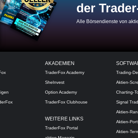
der Trader
Alle Börsendienste von akt
AKADEMIEN
SOFTWA
Fox
TraderFox Academy
Trading-De
SheInvest
Aktien-Scr
digen
Option Academy
Charting-T
aderFox
TraderFox Clubhouse
Signal Tra
Aktien-Ran
WEITERE LINKS
Aktien-Port
TraderFox Portal
Aktien-Ter
aktien Magazin