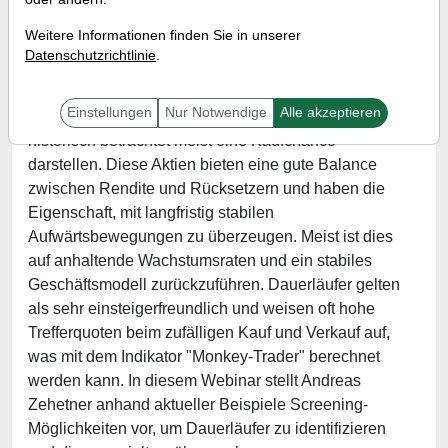
Wann:
Mittwoch, 23. April 2025 von 17 bis 18 Uhr
Weitere Informationen finden Sie in unserer
Datenschutzrichtlinie
.
Die aktuell unsichere Marktlage macht sogenannte
Einstellungen
Nur Notwendige
Alle akzeptieren
Dauerläuferaktien interessant, bei denen Rücksetzer
historisch betrachtet meist eine Kaufchance
darstellen. Diese Aktien bieten eine gute Balance
zwischen Rendite und Rücksetzern und haben die
Eigenschaft, mit langfristig stabilen
Aufwärtsbewegungen zu überzeugen. Meist ist dies
auf anhaltende Wachstumsraten und ein stabiles
Geschäftsmodell zurückzuführen. Dauerläufer gelten
als sehr einsteigerfreundlich und weisen oft hohe
Trefferquoten beim zufälligen Kauf und Verkauf auf,
was mit dem Indikator "Monkey-Trader" berechnet
werden kann. In diesem Webinar stellt Andreas
Zehetner anhand aktueller Beispiele Screening-
Möglichkeiten vor, um Dauerläufer zu identifizieren