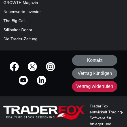
GROWTH
Magazin
Nebenwerte Investor
The Big Call
Stillhalter-Depot
Die Trader-Zeitung
Kontakt
offizielle Social Media-Accounts
Vertrag kündigen
Vertrag widerrufen
TraderFox
entwickelt Trading-
Software für
Anleger und