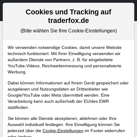
Aktien- und Artikelsuche
Seite
Cookies und Tracking auf
traderfox.de
(Bitte wählen Sie Ihre Cookie-Einstellungen)
Bevorstehende Webinare
Alle Aufzeichnungen
Wir verwenden notwendige Cookies, damit unsere Website
technisch funktioniert. Mit Ihrer Einwilligung verwenden wir
außerdem Dienste von Partnern, z. B. für eingebettete
YouTube-Videos, Reichweitenmessung und personalisierte
Werbung.
Dabei können Informationen auf Ihrem Gerät gespeichert oder
ausgelesen und Nutzungsdaten an Drittanbieter wie
Google/YouTube oder Meta übermittelt werden. Eine
Verarbeitung kann auch außerhalb der EU/des EWR
stattfinden.
Dauerläuferaktien – hier sind
Sie können alle Dienste akzeptieren, ablehnen oder Ihre
Rücksetzer meist Kaufchancen!
Auswahl individuell festlegen. Ihre Einwilligung können Sie
jederzeit über die
Cookie-Einstellungen
im Footer widerrufen
Referent:
Andreas Zehetner
oder ändern.