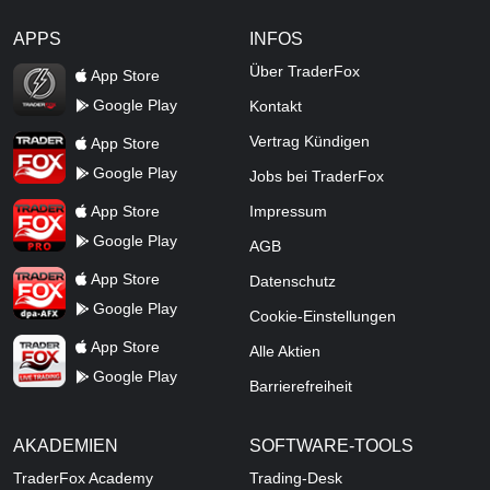
APPS
INFOS
TraderFox Flash
Über TraderFox
App Store
Google Play
Kontakt
TraderFox App
Vertrag Kündigen
App Store
Google Play
Jobs bei TraderFox
TraderFox Pro
App Store
Impressum
Google Play
AGB
TraderFox dpa-AFX ProFeed
App Store
Datenschutz
Google Play
Cookie-Einstellungen
TraderFox Live Trading
App Store
Alle Aktien
Google Play
Barrierefreiheit
AKADEMIEN
SOFTWARE-TOOLS
TraderFox Academy
Trading-Desk